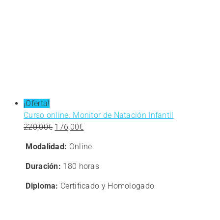
¡Oferta!
Curso online. Monitor de Natación Infantil
El
El
220,00
€
176,00
€
precio
precio
Modalidad:
Online
original
actual
era:
es:
Duración:
180 horas
220,00€.
176,00€.
Diploma:
Certificado y Homologado