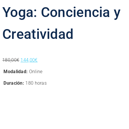
Yoga: Conciencia y
Creatividad
El
El
180,00
€
144,00
€
precio
precio
Modalidad:
Online
original
actual
era:
es:
Duración:
180 horas
180,00€.
144,00€.