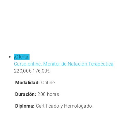
¡Oferta!
Curso online. Monitor de Natación Terapéutica
El
El
220,00
€
176,00
€
precio
precio
Modalidad:
Online
original
actual
era:
es:
Duración:
200 horas
220,00€.
176,00€.
Diploma:
Certificado y Homologado