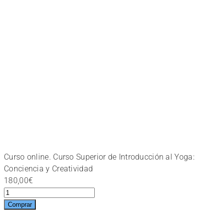
Curso online. Curso Superior de Introducción al Yoga:
Conciencia y Creatividad
180,00
€
Curso
online.
Comprar
Curso