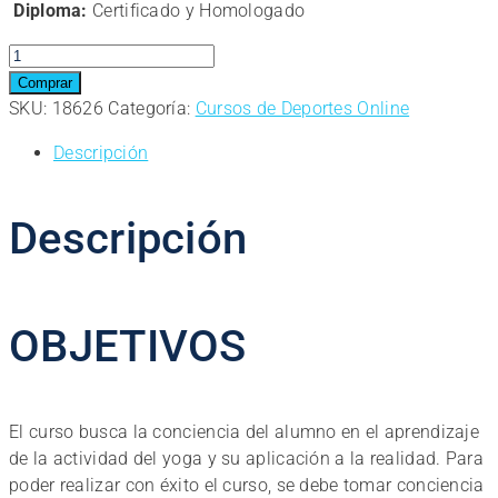
Diploma:
Certificado y Homologado
Curso
online.
Comprar
Curso
SKU:
18626
Categoría:
Cursos de Deportes Online
Superior
Descripción
de
Introducción
al
Descripción
Yoga:
Conciencia
y
Creatividad
OBJETIVOS
cantidad
El curso busca la conciencia del alumno en el aprendizaje
de la actividad del yoga y su aplicación a la realidad. Para
poder realizar con éxito el curso, se debe tomar conciencia