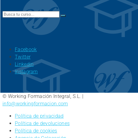
Search
for:
Facebook
Twitter
Linkedin
Instagram
© Working Formación Integral, S.L. |
info@workingformacion.com
Política de privacidad
Política de devoluciones
Política de cookies