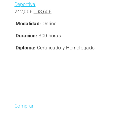
Deportiva
El
El
242,00
€
193,60
€
precio
precio
Modalidad:
Online
original
actual
era:
es:
Duración:
300 horas
242,00€.
193,60€.
Diploma:
Certificado y Homologado
Comprar