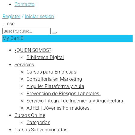
Contacto
Register
/
Iniciar sesión
Close
Search
for:
My Cart
0
¿QUIEN SOMOS?
Biblioteca Digital
Servicios
Cursos para Empresas
Consultoría en Marketing
Alquiler Plataforma y Aula
Prevención de Riesgos Laborales.
Servicio Integral de Ingeniería y Arquitectura
AJFEI | Jóvenes Formadores
Cursos Online
Categorías
Cursos Subvencionados