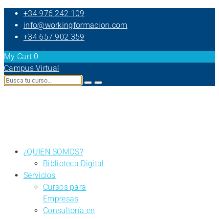
+34 976 242 109
info@workingformacion.com
+34 657 902 359
My Cart
0
Campus Virtual
¿QUIEN SOMOS?
Biblioteca Digital
Servicios
Cursos para
Empresas
Consultoría en