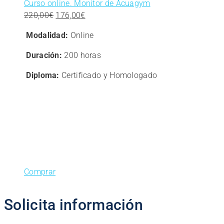
Curso online. Monitor de Acuagym
El
El
220,00
€
176,00
€
precio
precio
Modalidad:
Online
original
actual
era:
es:
Duración:
200 horas
220,00€.
176,00€.
Diploma:
Certificado y Homologado
Comprar
Solicita información