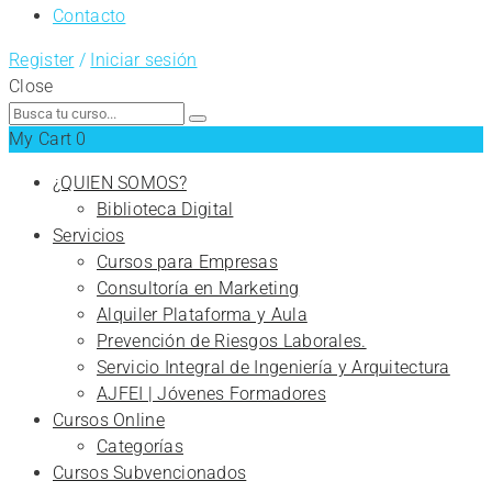
Contacto
Register
/
Iniciar sesión
Close
Search
for:
My Cart
0
¿QUIEN SOMOS?
Biblioteca Digital
Servicios
Cursos para Empresas
Consultoría en Marketing
Alquiler Plataforma y Aula
Prevención de Riesgos Laborales.
Servicio Integral de Ingeniería y Arquitectura
AJFEI | Jóvenes Formadores
Cursos Online
Categorías
Cursos Subvencionados