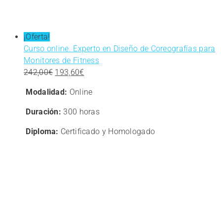
¡Oferta!
Curso online. Experto en Diseño de Coreografías para
Monitores de Fitness
El
El
242,00
€
193,60
€
precio
precio
Modalidad:
Online
original
actual
era:
es:
Duración:
300 horas
242,00€.
193,60€.
Diploma:
Certificado y Homologado