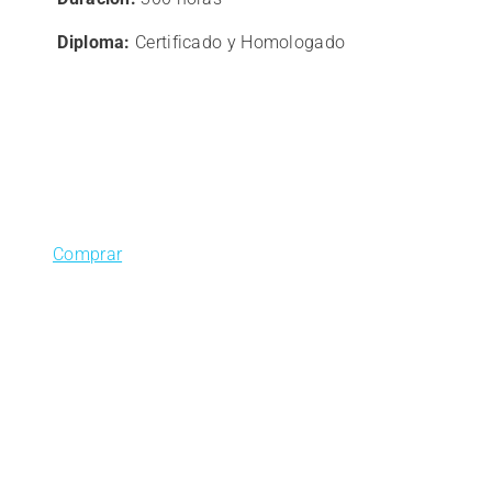
220,00€.
176,01€.
Diploma:
Certificado y Homologado
Comprar