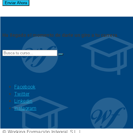
Ha llegado el momento de darle un giro a tu carrera.
Search
for:
Facebook
Twitter
Linkedin
Instagram
© Working Formación Integral, S.L. |