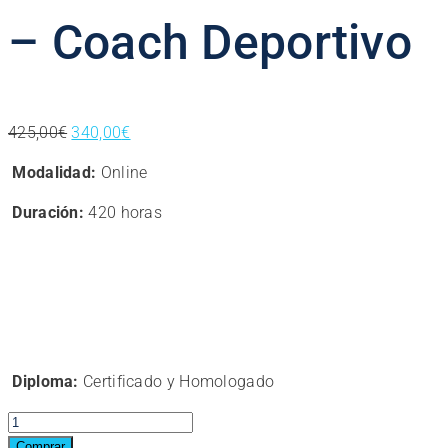
– Coach Deportivo
El
El
425,00
€
340,00
€
precio
precio
Modalidad:
Online
original
actual
era:
es:
Duración:
420 horas
425,00€.
340,00€.
Diploma:
Certificado y Homologado
Curso
online.
Comprar