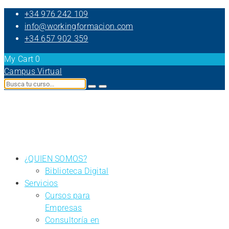
+34 976 242 109
info@workingformacion.com
+34 657 902 359
My Cart
0
Campus Virtual
¿QUIEN SOMOS?
Biblioteca Digital
Servicios
Cursos para
Empresas
Consultoría en