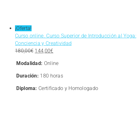
¡Oferta!
Curso online. Curso Superior de Introducción al Yoga:
Conciencia y Creatividad
El
El
180,00
€
144,00
€
precio
precio
Modalidad:
Online
original
actual
era:
es:
Duración:
180 horas
180,00€.
144,00€.
Diploma:
Certificado y Homologado