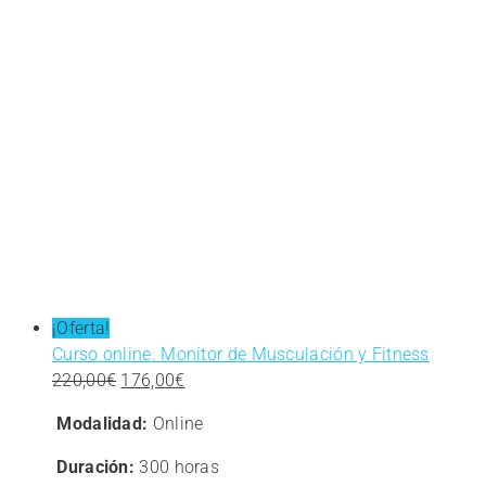
¡Oferta!
Curso online. Monitor de Musculación y Fitness
El
El
220,00
€
176,00
€
precio
precio
Modalidad:
Online
original
actual
era:
es:
Duración:
300 horas
220,00€.
176,00€.