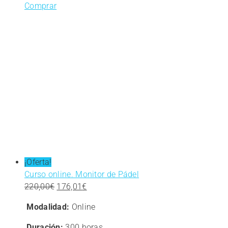
Comprar
¡Oferta!
Curso online. Monitor de Pádel
El
El
220,00
€
176,01
€
precio
precio
Modalidad:
Online
original
actual
era:
es:
Duración:
300 horas