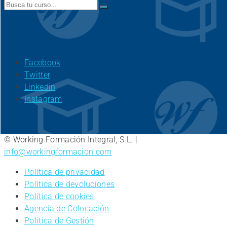
Search
for:
Facebook
Twitter
Linkedin
Instagram
© Working Formación Integral, S.L. |
info@workingformacion.com
Política de privacidad
Política de devoluciones
Política de cookies
Agencia de Colocación
Política de Gestión