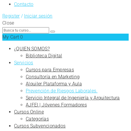
Contacto
Register
/
Iniciar sesión
Close
Search
for:
My Cart
0
¿QUIEN SOMOS?
Biblioteca Digital
Servicios
Cursos para Empresas
Consultoría en Marketing
Alquiler Plataforma y Aula
Prevención de Riesgos Laborales.
Servicio Integral de Ingeniería y Arquitectura
AJFEI | Jóvenes Formadores
Cursos Online
Categorías
Cursos Subvencionados