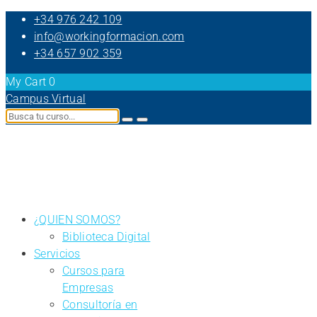
+34 976 242 109
info@workingformacion.com
+34 657 902 359
My Cart
0
Campus Virtual
¿QUIEN SOMOS?
Biblioteca Digital
Servicios
Cursos para
Empresas
Consultoría en