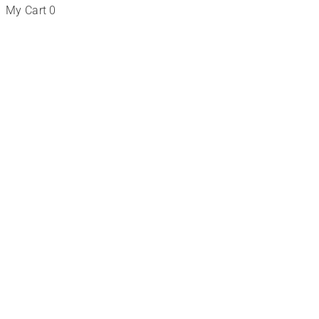
My Cart
0
Curso
Online
Cursos
a
medida