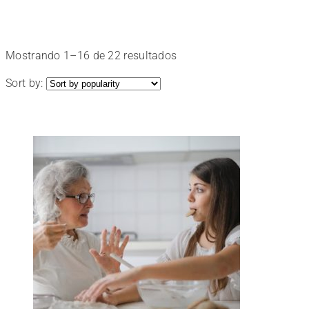
Elige
Ordenado
Mostrando 1–16 de 22 resultados
el
por
Sort by:
popularidad
tuyo
y
disfruta
aprendiendo.