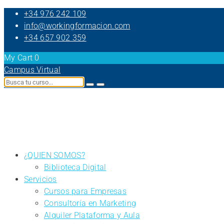
+34 976 242 109
info@workingformacion.com
+34 657 902 359
My Cart
0
Campus Virtual
¿QUIEN SOMOS?
Biblioteca Digital
Servicios
Cursos para Empresas
Consultoría en Marketing
Alquiler Plataforma y Aula