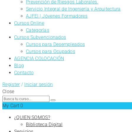
Prevención de Riesgos Laborales.
Servicio Integral de Ingeniería y Arquitectura
AJFEI | Jóvenes Formadores
Cursos Online
Categorías
Cursos Subvencionados
Cursos para Desempleados
Cursos para Ocupados
AGENCIA COLOCACIÓN
Blog
Contacto
Register
/
Iniciar sesión
Close
Search
for:
My Cart
0
¿QUIEN SOMOS?
Biblioteca Digital
Servicios