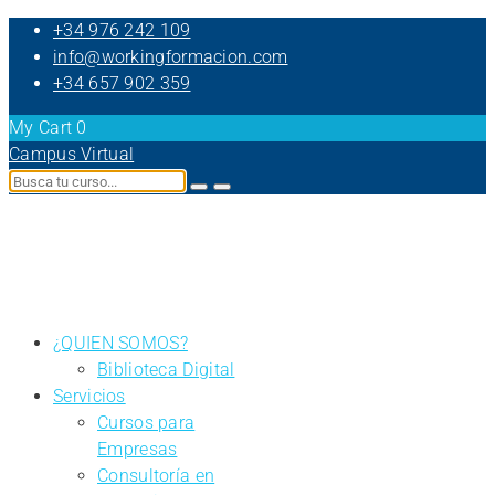
+34 976 242 109
info@workingformacion.com
+34 657 902 359
My Cart
0
Campus Virtual
¿QUIEN SOMOS?
Biblioteca Digital
Servicios
Cursos para
Empresas
Consultoría en