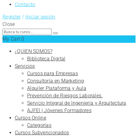
Contacto
Register
/
Iniciar sesión
Close
Search
for:
My Cart
0
¿QUIEN SOMOS?
Biblioteca Digital
Servicios
Cursos para Empresas
Consultoría en Marketing
Alquiler Plataforma y Aula
Prevención de Riesgos Laborales.
Servicio Integral de Ingeniería y Arquitectura
AJFEI | Jóvenes Formadores
Cursos Online
Categorías
Cursos Subvencionados