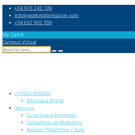
+34 976 242 109
info@workingformacion.com
+34 657 902 359
My Cart
0
Campus Virtual
¿QUIEN SOMOS?
Biblioteca Digital
Servicios
Cursos para Empresas
Consultoría en Marketing
Alquiler Plataforma y Aula