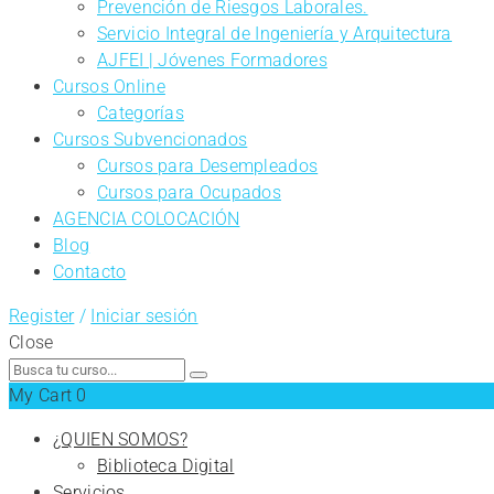
Prevención de Riesgos Laborales.
Servicio Integral de Ingeniería y Arquitectura
AJFEI | Jóvenes Formadores
Cursos Online
Categorías
Cursos Subvencionados
Cursos para Desempleados
Cursos para Ocupados
AGENCIA COLOCACIÓN
Blog
Contacto
Register
/
Iniciar sesión
Close
Search
for:
My Cart
0
¿QUIEN SOMOS?
Biblioteca Digital
Servicios