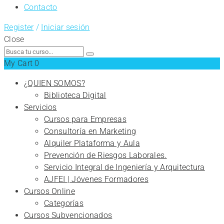
Contacto
Register
/
Iniciar sesión
Close
Search
for:
My Cart
0
¿QUIEN SOMOS?
Biblioteca Digital
Servicios
Cursos para Empresas
Consultoría en Marketing
Alquiler Plataforma y Aula
Prevención de Riesgos Laborales.
Servicio Integral de Ingeniería y Arquitectura
AJFEI | Jóvenes Formadores
Cursos Online
Categorías
Cursos Subvencionados