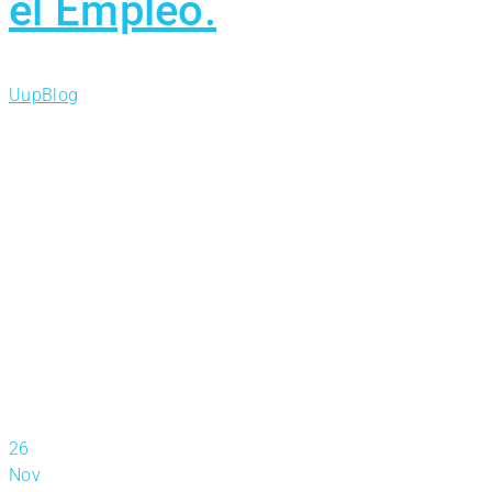
el Empleo.
Uup
Blog
26
Nov