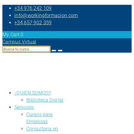
+34 976 242 109
info@workingformacion.com
+34 657 902 359
My Cart
0
Campus Virtual
¿QUIEN SOMOS?
Biblioteca Digital
Servicios
Cursos para
Empresas
Consultoría en