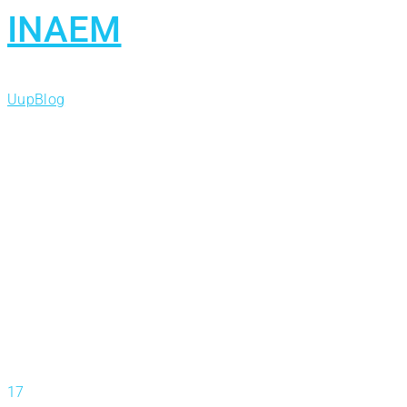
INAEM
Uup
Blog
17