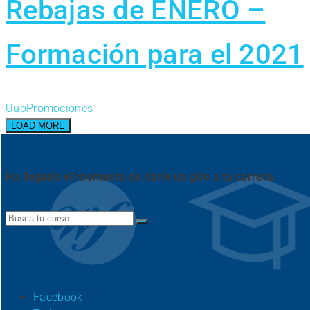
Rebajas de ENERO –
Formación para el 2021
Uup
Promociones
LOAD MORE
Ha llegado el momento de darle un giro a tu carrera.
Search
for:
Facebook