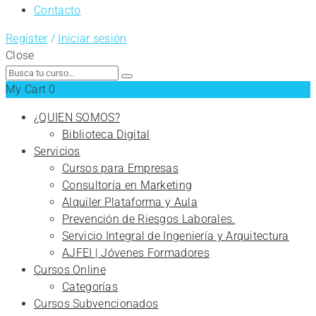
Contacto
Register
/
Iniciar sesión
Close
Search
for:
My Cart
0
¿QUIEN SOMOS?
Biblioteca Digital
Servicios
Cursos para Empresas
Consultoría en Marketing
Alquiler Plataforma y Aula
Prevención de Riesgos Laborales.
Servicio Integral de Ingeniería y Arquitectura
AJFEI | Jóvenes Formadores
Cursos Online
Categorías
Cursos Subvencionados