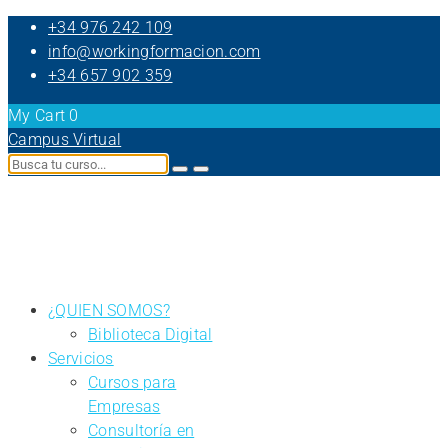
+34 976 242 109
info@workingformacion.com
+34 657 902 359
My Cart
0
Campus Virtual
¿QUIEN SOMOS?
Biblioteca Digital
Servicios
Cursos para
Empresas
Consultoría en