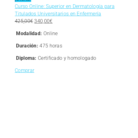
Curso Online: Superior en Dermatología para
Titulados Universitarios en Enfermería
El
El
425,00
€
340,00
€
precio
precio
Modalidad:
Online
original
actual
era:
es:
Duración:
475 horas
425,00€.
340,00€.
Diploma:
Certificado y homologado
Comprar