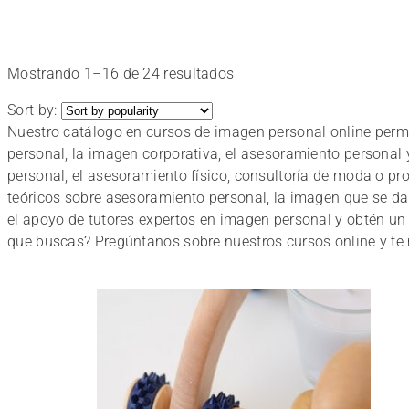
Aprende
Ordenado
Mostrando 1–16 de 24 resultados
por
Online
Sort by:
popularidad
Nuestro catálogo en cursos de imagen personal online permit
personal, la imagen corporativa, el asesoramiento personal
con
personal, el asesoramiento físico, consultoría de moda o p
teóricos sobre asesoramiento personal, la imagen que se da
el apoyo de tutores expertos en imagen personal y obtén un 
los
que buscas? Pregúntanos sobre nuestros cursos online y te
Cursos
de