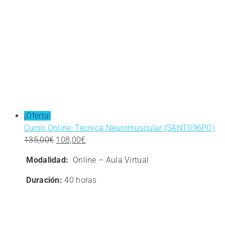
Imagen
Personal
¡Oferta!
Curso Online: Técnica Neuromuscular (SANT096PO)
El
El
135,00
€
108,00
€
precio
precio
Modalidad:
Online – Aula Virtual
original
actual
era:
es:
Duración:
40 horas
135,00€.
108,00€.