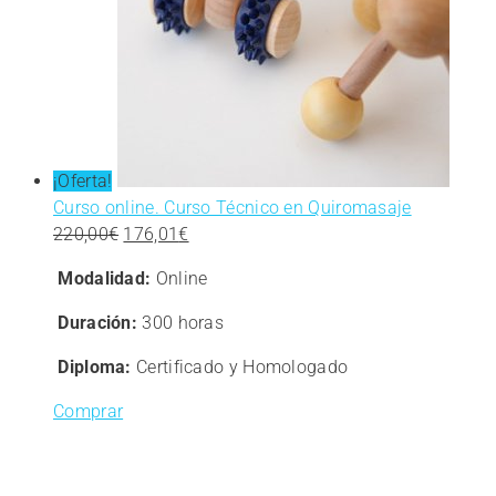
Imagen
Personal
Formación
Online
¡Oferta!
para
Curso online. Curso Técnico en Quiromasaje
El
El
220,00
€
176,01
€
precio
precio
el
Modalidad:
Online
original
actual
era:
es:
Duración:
300 horas
220,00€.
176,01€.
Trabajo
Diploma:
Certificado y Homologado
Comprar
en