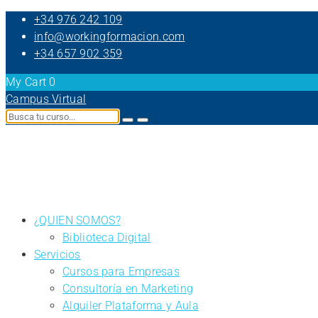
+34 976 242 109
info@workingformacion.com
+34 657 902 359
My Cart
0
Campus Virtual
¿QUIEN SOMOS?
Biblioteca Digital
Servicios
Cursos para Empresas
Consultoría en Marketing
Alquiler Plataforma y Aula