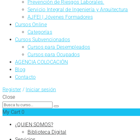
Prevención de Riesgos Laborales.
Servicio Integral de Ingeniería y Arquitectura
AJFEI | Jóvenes Formadores
Cursos Online
Categorías
Cursos Subvencionados
Cursos para Desempleados
Cursos para Ocupados
AGENCIA COLOCACIÓN
Blog
Contacto
Register
/
Iniciar sesión
Close
Search
for:
My Cart
0
¿QUIEN SOMOS?
Biblioteca Digital
Servicios