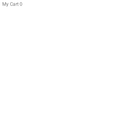
My Cart
0
Cursos
de
Imagen
Personal
Online