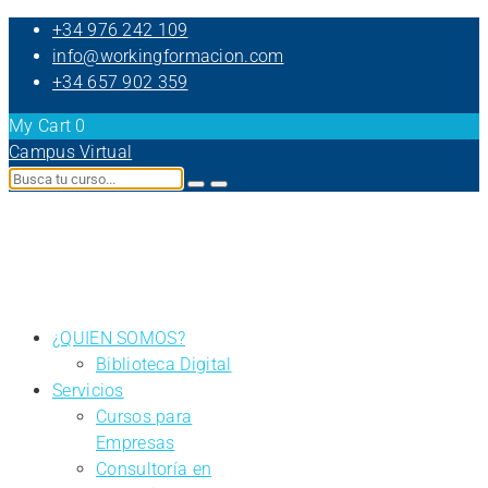
+34 976 242 109
info@workingformacion.com
+34 657 902 359
My Cart
0
Campus Virtual
¿QUIEN SOMOS?
Biblioteca Digital
Servicios
Cursos para
Empresas
Consultoría en