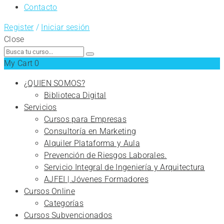
Contacto
Register
/
Iniciar sesión
Close
Search
for:
My Cart
0
¿QUIEN SOMOS?
Biblioteca Digital
Servicios
Cursos para Empresas
Consultoría en Marketing
Alquiler Plataforma y Aula
Prevención de Riesgos Laborales.
Servicio Integral de Ingeniería y Arquitectura
AJFEI | Jóvenes Formadores
Cursos Online
Categorías
Cursos Subvencionados