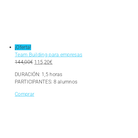
¡Oferta!
Team Building para empresas
El
El
144,00
€
115,20
€
precio
precio
DURACIÓN: 1,5 horas
original
actual
PARTICIPANTES: 8 alumnos
era:
es:
144,00€.
115,20€.
Comprar