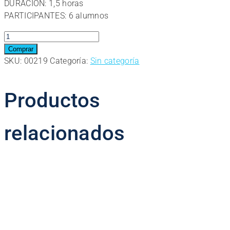
DURACIÓN: 1,5 horas
original
actual
PARTICIPANTES: 6 alumnos
era:
es:
108,00€.
86,40€.
Team
Building
Comprar
para
SKU:
00219
Categoría:
Sin categoría
empresas
cantidad
Productos
relacionados