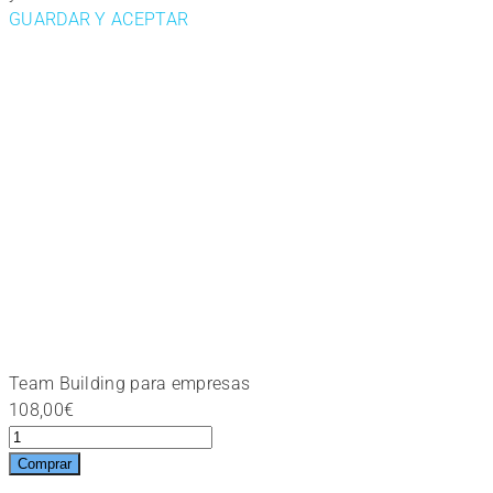
GUARDAR Y ACEPTAR
Team Building para empresas
108,00
€
Team
Building
Comprar
para