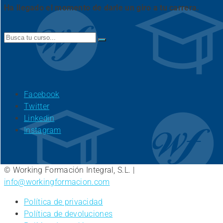
Ha llegado el momento de darle un giro a tu carrera.
Search
for:
Facebook
Twitter
Linkedin
Instagram
© Working Formación Integral, S.L. |
info@workingformacion.com
Política de privacidad
Política de devoluciones