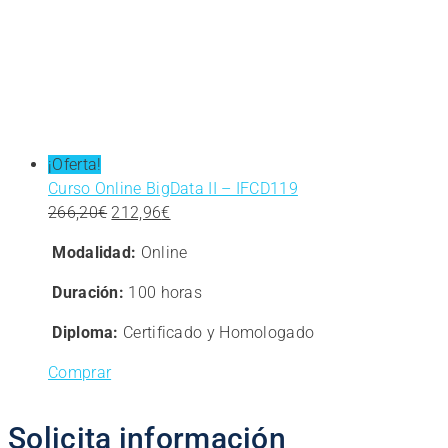
¡Oferta!
Curso Online BigData II – IFCD119
El
El
266,20
€
212,96
€
precio
precio
Modalidad:
Online
original
actual
era:
es:
Duración:
100 horas
266,20€.
212,96€.
Diploma:
Certificado y Homologado
Comprar
Solicita información