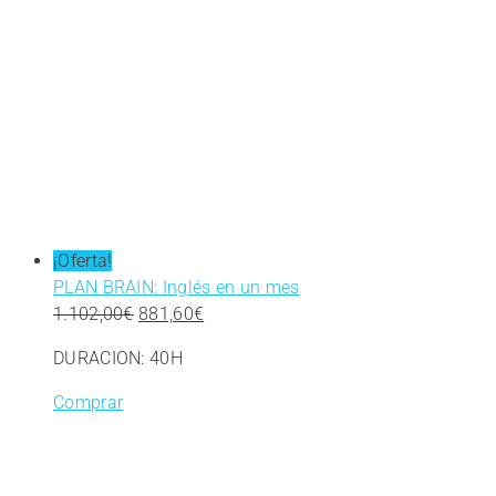
¡Oferta!
PLAN BRAIN: Inglés en un mes
El
El
1.102,00
€
881,60
€
precio
precio
DURACION: 40H
original
actual
era:
es:
Comprar
1.102,00€.
881,60€.