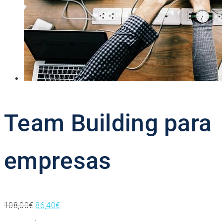
Team Building para
empresas
El
El
108,00
€
86,40
€
precio
precio