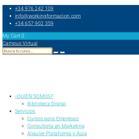
+34 976 242 109
info@workingformacion.com
+34 657 902 359
My Cart
0
Campus Virtual
¿QUIEN SOMOS?
Biblioteca Digital
Servicios
Cursos para Empresas
Consultoría en Marketing
Alquiler Plataforma y Aula