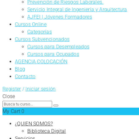
Prevención de Riesgos Laborales.
Servicio Integral de Ingeniería y Arquitectura
AJFEI | Jóvenes Formadores
Cursos Online
Categorías
Cursos Subvencionados
Cursos para Desempleados
Cursos para Ocupados
AGENCIA COLOCACIÓN
Blog
Contacto
Register
/
Iniciar sesión
Close
Search
for:
My Cart
0
¿QUIEN SOMOS?
Biblioteca Digital
Servicios