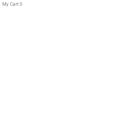
My Cart
0
Tienda