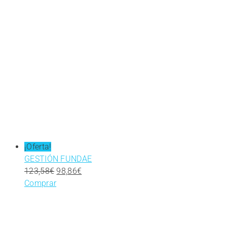
¡Oferta!
GESTIÓN FUNDAE
El
El
123,58
€
98,86
€
precio
precio
Comprar
original
actual
era:
es:
123,58€.
98,86€.