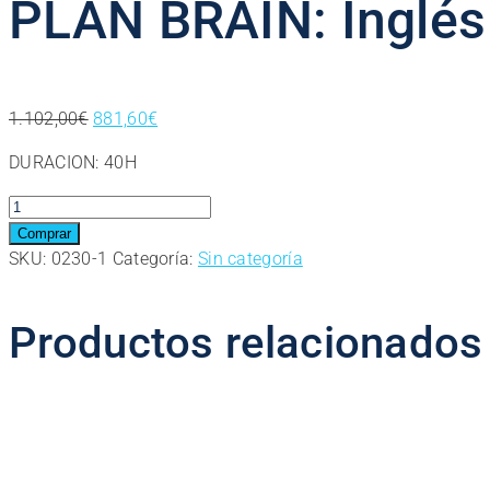
PLAN BRAIN: Inglés
El
El
1.102,00
€
881,60
€
precio
precio
DURACION: 40H
original
actual
era:
es:
PLAN
1.102,00€.
881,60€.
BRAIN:
Comprar
Inglés
SKU:
0230-1
Categoría:
Sin categoría
en
un
Productos relacionados
mes
cantidad