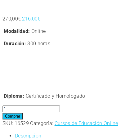
El
El
270,00
€
216,00
€
precio
precio
Modalidad:
Online
original
actual
era:
es:
Duración:
300 horas
270,00€.
216,00€.
Diploma:
Certificado y Homologado
Curso
online.
Comprar
Técnico
SKU:
16529
Categoría:
Cursos de Educación Online
Profesional
Descripción
en