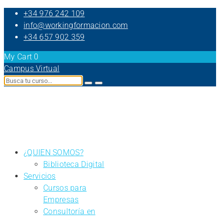
+34 976 242 109
info@workingformacion.com
+34 657 902 359
My Cart
0
Campus Virtual
¿QUIEN SOMOS?
Biblioteca Digital
Servicios
Cursos para
Empresas
Consultoría en