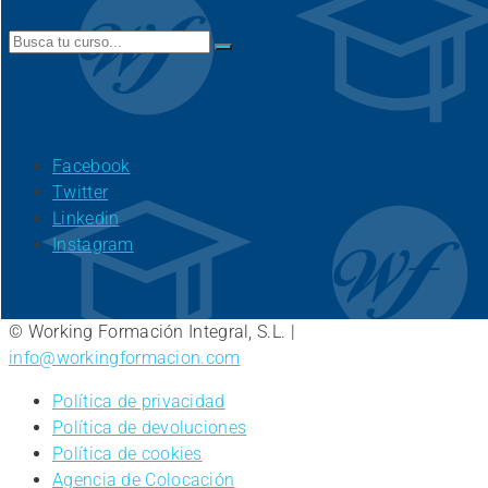
Search
for:
Facebook
Twitter
Linkedin
Instagram
© Working Formación Integral, S.L. |
info@workingformacion.com
Política de privacidad
Política de devoluciones
Política de cookies
Agencia de Colocación