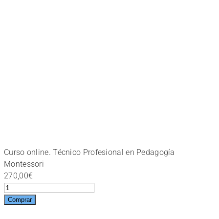
Curso online. Técnico Profesional en Pedagogía
Montessori
270,00
€
Curso
online.
Comprar
Técnico