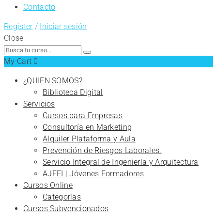
Contacto
Register
/
Iniciar sesión
Close
Search
for:
My Cart
0
¿QUIEN SOMOS?
Biblioteca Digital
Servicios
Cursos para Empresas
Consultoría en Marketing
Alquiler Plataforma y Aula
Prevención de Riesgos Laborales.
Servicio Integral de Ingeniería y Arquitectura
AJFEI | Jóvenes Formadores
Cursos Online
Categorías
Cursos Subvencionados