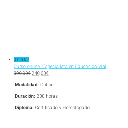
¡Oferta!
Curso online. Especialista en Educación Vial
El
El
300,00
€
240,00
€
precio
precio
Modalidad:
Online
original
actual
era:
es:
Duración:
200 horas
300,00€.
240,00€.
Diploma:
Certificado y Homologado