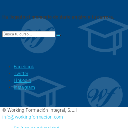
Ha llegado el momento de darle un giro a tu carrera.
Search
for:
Facebook
Twitter
Linkedin
Instagram
© Working Formación Integral, S.L. |
info@workingformacion.com