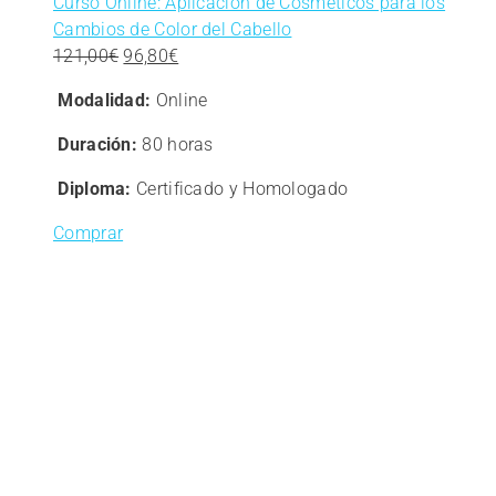
Curso Online: Aplicación de Cosméticos para los
Cambios de Color del Cabello
El
El
121,00
€
96,80
€
precio
precio
Modalidad:
Online
original
actual
era:
es:
Duración:
80 horas
121,00€.
96,80€.
Diploma:
Certificado y Homologado
Comprar