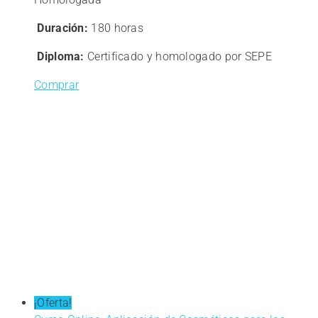
era:
es:
242,00€.
193,60€.
Duración:
180 horas
Diploma:
Certificado y homologado por SEPE
Comprar
¡Oferta!