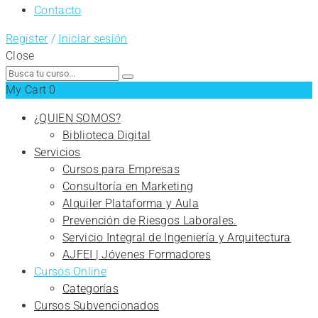
Contacto
Register
/
Iniciar sesión
Close
Search
for:
My Cart
0
¿QUIEN SOMOS?
Biblioteca Digital
Servicios
Cursos para Empresas
Consultoría en Marketing
Alquiler Plataforma y Aula
Prevención de Riesgos Laborales.
Servicio Integral de Ingeniería y Arquitectura
AJFEI | Jóvenes Formadores
Cursos Online
Categorías
Cursos Subvencionados