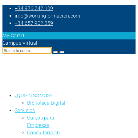
+34 976 242 109
info@workingformacion.com
+34 657 902 359
My Cart
0
Campus Virtual
¿QUIEN SOMOS?
Biblioteca Digital
Servicios
Cursos para
Empresas
Consultoría en