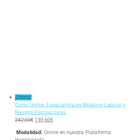
¡Oferta!
Curso Online: Especialista en Mobbing Laboral y
Riesgos Psicosociales
El
El
242,00
€
193,60
€
precio
precio
Modalidad:
Online en nuestra Plataforma
original
actual
Homologada