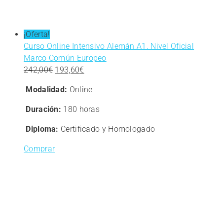
¡Oferta!
Curso Online Intensivo Alemán A1. Nivel Oficial
Marco Común Europeo
El
El
242,00
€
193,60
€
precio
precio
Modalidad:
Online
original
actual
era:
es:
Duración:
180 horas
242,00€.
193,60€.
Diploma:
Certificado y Homologado
Comprar