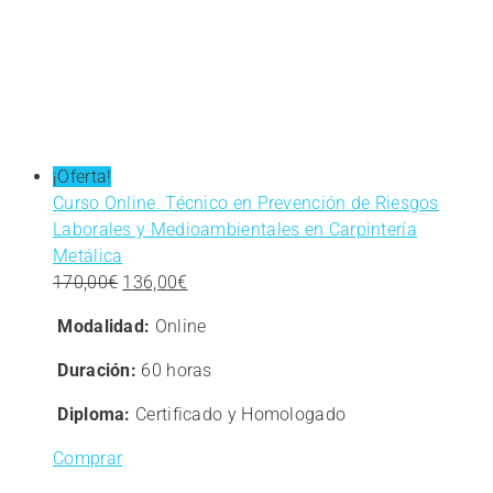
¡Oferta!
Curso Online. Técnico en Prevención de Riesgos
Laborales y Medioambientales en Carpintería
Metálica
El
El
170,00
€
136,00
€
precio
precio
Modalidad:
Online
original
actual
era:
es:
Duración:
60 horas
170,00€.
136,00€.
Diploma:
Certificado y Homologado
Comprar