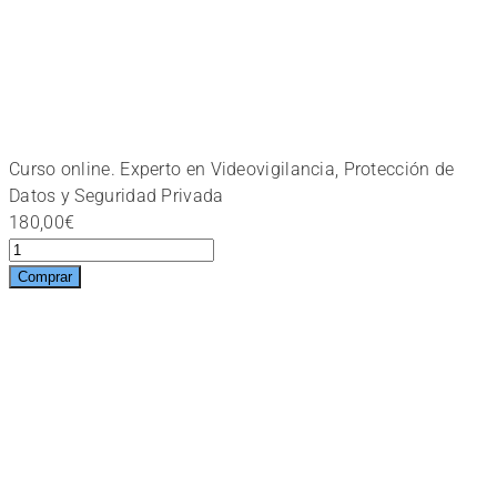
Curso online. Experto en Videovigilancia, Protección de
Datos y Seguridad Privada
180,00
€
Curso
online.
Comprar
Experto
en
Videovigilancia,
Protección
de
Datos
y
Seguridad