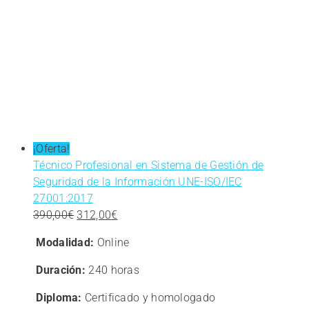
¡Oferta!
Técnico Profesional en Sistema de Gestión de
Seguridad de la Información UNE-ISO/IEC
27001:2017
El
El
390,00
€
312,00
€
precio
precio
Modalidad:
Online
original
actual
era:
es:
Duración:
240 horas
390,00€.
312,00€.
Diploma:
Certificado y homologado