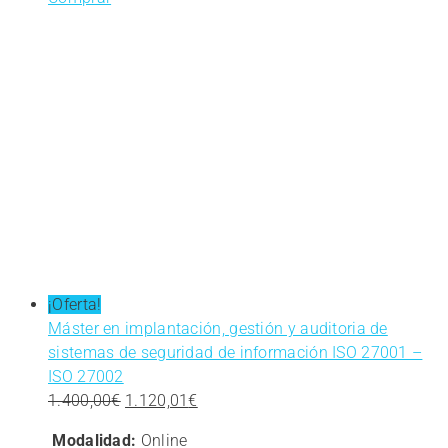
¡Oferta!
Máster en implantación, gestión y auditoria de
sistemas de seguridad de información ISO 27001 –
ISO 27002
El
El
1.400,00
€
1.120,01
€
precio
precio
Modalidad:
Online
original
actual