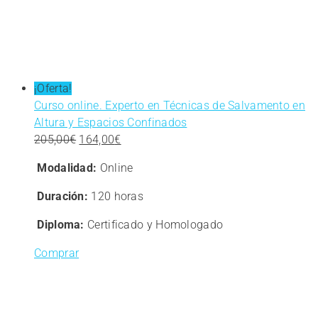
¡Oferta!
Curso online. Experto en Técnicas de Salvamento en
Altura y Espacios Confinados
El
El
205,00
€
164,00
€
precio
precio
Modalidad:
Online
original
actual
era:
es:
Duración:
120 horas
205,00€.
164,00€.
Diploma:
Certificado y Homologado
Comprar