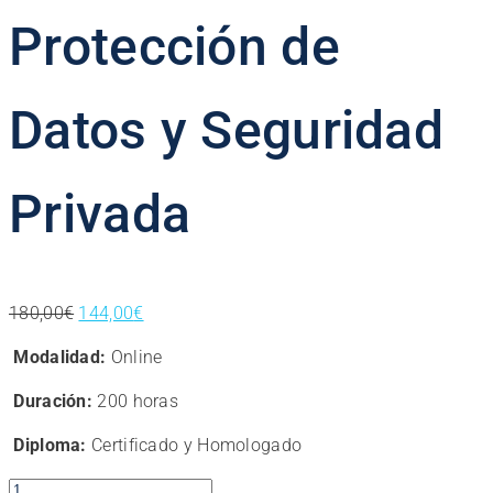
Protección de
Datos y Seguridad
Privada
El
El
180,00
€
144,00
€
precio
precio
Modalidad:
Online
original
actual
era:
es:
Duración:
200 horas
180,00€.
144,00€.
Diploma:
Certificado y Homologado
Curso