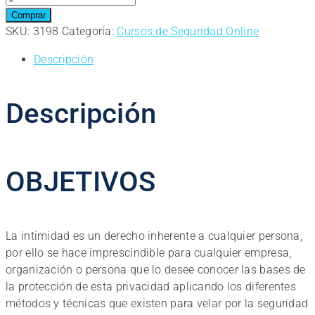
online.
Comprar
Experto
SKU:
3198
Categoría:
Cursos de Seguridad Online
en
Descripción
Videovigilancia,
Protección
de
Descripción
Datos
y
Seguridad
Privada
OBJETIVOS
cantidad
La intimidad es un derecho inherente a cualquier persona,
por ello se hace imprescindible para cualquier empresa,
organización o persona que lo desee conocer las bases de
la protección de esta privacidad aplicando los diferentes
métodos y técnicas que existen para velar por la seguridad