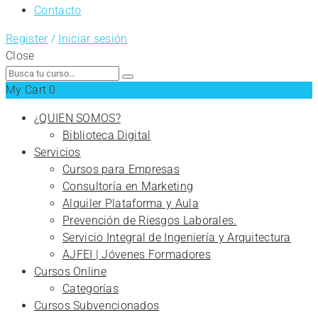
Contacto
Register
/
Iniciar sesión
Close
Search
for:
My Cart
0
¿QUIEN SOMOS?
Biblioteca Digital
Servicios
Cursos para Empresas
Consultoría en Marketing
Alquiler Plataforma y Aula
Prevención de Riesgos Laborales.
Servicio Integral de Ingeniería y Arquitectura
AJFEI | Jóvenes Formadores
Cursos Online
Categorías
Cursos Subvencionados