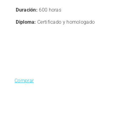
era:
es:
Duración:
600 horas
1.400,00€.
1.120,01€.
Diploma:
Certificado y homologado
Comprar