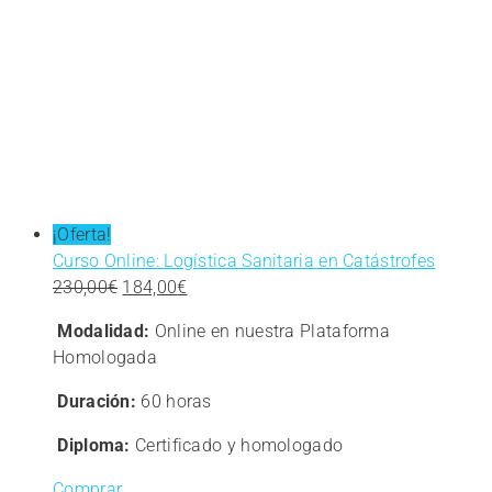
¡Oferta!
Curso Online: Logística Sanitaria en Catástrofes
El
El
230,00
€
184,00
€
precio
precio
Modalidad:
Online en nuestra Plataforma
original
actual
Homologada
era:
es:
230,00€.
184,00€.
Duración:
60 horas
Diploma:
Certificado y homologado
Comprar