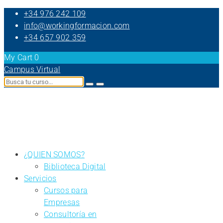
+34 976 242 109
info@workingformacion.com
+34 657 902 359
My Cart
0
Campus Virtual
¿QUIEN SOMOS?
Biblioteca Digital
Servicios
Cursos para
Empresas
Consultoría en