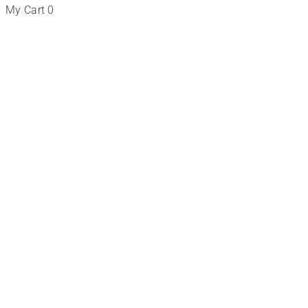
My Cart
0
Tienda