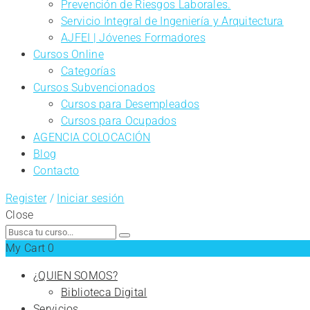
Prevención de Riesgos Laborales.
Servicio Integral de Ingeniería y Arquitectura
AJFEI | Jóvenes Formadores
Cursos Online
Categorías
Cursos Subvencionados
Cursos para Desempleados
Cursos para Ocupados
AGENCIA COLOCACIÓN
Blog
Contacto
Register
/
Iniciar sesión
Close
Search
for:
My Cart
0
¿QUIEN SOMOS?
Biblioteca Digital
Servicios