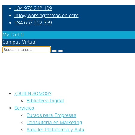
+34 976 242 109
info@workingformacion.com
+34 657 902 359
My Cart
0
Campus Virtual
¿QUIEN SOMOS?
Biblioteca Digital
Servicios
Cursos para Empresas
Consultoría en Marketing
Alquiler Plataforma y Aula