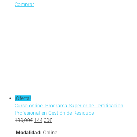
Comprar
¡Oferta!
Curso online. Programa Superior de Certificación
Profesional en Gestión de Residuos
El
El
180,00
€
144,00
€
precio
precio
Modalidad:
Online
original
actual