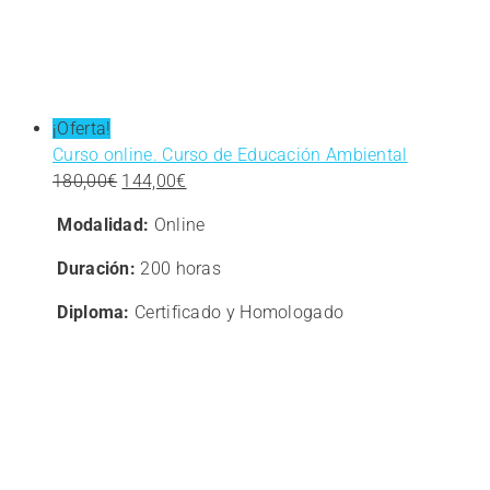
¡Oferta!
Curso online. Curso de Educación Ambiental
El
El
180,00
€
144,00
€
precio
precio
Modalidad:
Online
original
actual
era:
es:
Duración:
200 horas
180,00€.
144,00€.
Diploma:
Certificado y Homologado