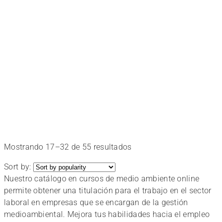
Medio
Ambiente
Online
Aprende
Ordenado
Mostrando 17–32 de 55 resultados
por
Online
Sort by:
popularidad
Nuestro catálogo en cursos de medio ambiente online
permite obtener una titulación para el trabajo en el sector
con
laboral en empresas que se encargan de la gestión
medioambiental. Mejora tus habilidades hacia el empleo