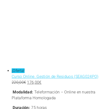
¡Oferta!
Curso Online. Gestión de Residuos (SEAG024PO)
El
El
220,00
€
176,00
€
precio
precio
Modalidad:
Teleformación – Online en nuestra
original
actual
Plataforma Homologada
era:
es:
220,00€.
176,00€.
Duración:
75 horas