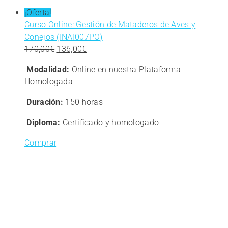
¡Oferta!
Curso Online: Gestión de Mataderos de Aves y
Conejos (INAI007PO)
El
El
170,00
€
136,00
€
precio
precio
Modalidad:
Online en nuestra Plataforma
original
actual
Homologada
era:
es:
170,00€.
136,00€.
Duración:
150 horas
Diploma:
Certificado y homologado
Comprar