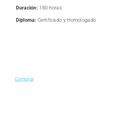
era:
es:
Duración:
180 horas
180,00€.
144,00€.
Diploma:
Certificado y Homologado
Comprar