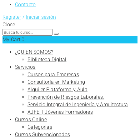
Contacto
Register
/
Iniciar sesión
Close
Search
for:
My Cart
0
¿QUIEN SOMOS?
Biblioteca Digital
Servicios
Cursos para Empresas
Consultoría en Marketing
Alquiler Plataforma y Aula
Prevención de Riesgos Laborales.
Servicio Integral de Ingeniería y Arquitectura
AJFEI | Jóvenes Formadores
Cursos Online
Categorías
Cursos Subvencionados