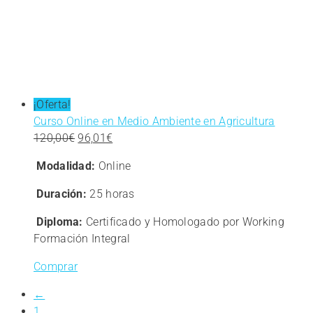
¡Oferta!
Curso Online en Medio Ambiente en Agricultura
El
El
120,00
€
96,01
€
precio
precio
Modalidad:
Online
original
actual
era:
es:
Duración:
25 horas
120,00€.
96,01€.
Diploma:
Certificado y Homologado por Working
Formación Integral
Comprar
←
1