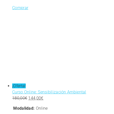
Comprar
¡Oferta!
Curso Online: Sensibilización Ambiental
El
El
180,00
€
144,00
€
precio
precio
Modalidad:
Online
original
actual