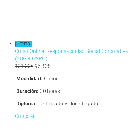
¡Oferta!
Curso Online: Responsabilidad Social Corporativa
(ADGG072PO)
El
El
121,00
€
96,80
€
precio
precio
Modalidad:
Online
original
actual
era:
es:
Duración:
30 horas
121,00€.
96,80€.
Diploma:
Certificado y Homologado
Comprar