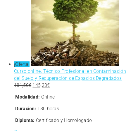
el
Trabajo
en
Medio
¡Oferta!
Curso online. Técnico Profesional en Contaminación
del Suelo y Recuperación de Espacios Degradados
Ambiente
El
El
181,50
€
145,20
€
precio
precio
Modalidad:
Online
original
actual
era:
es:
Duración:
180 horas
181,50€.
145,20€.
Diploma:
Certificado y Homologado