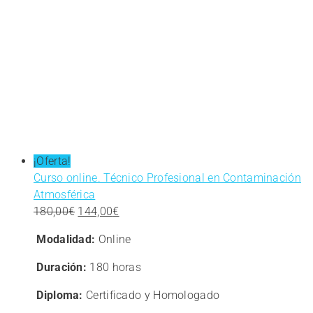
¡Oferta!
Curso online. Técnico Profesional en Contaminación
Atmosférica
El
El
180,00
€
144,00
€
precio
precio
Modalidad:
Online
original
actual
era:
es:
Duración:
180 horas
180,00€.
144,00€.
Diploma:
Certificado y Homologado