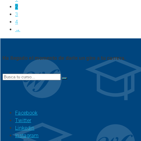
2
3
4
→
Ha llegado el momento de darle un giro a tu carrera.
Search
for:
Facebook
Twitter
Linkedin
Instagram