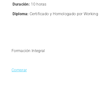
era:
es:
Duración:
10 horas
180,00€.
144,00€.
Diploma:
Certificado y Homologado por Working
Formación Integral
Comprar