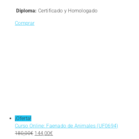
Diploma:
Certificado y Homologado
Comprar
¡Oferta!
Curso Online: Faenado de Animales (UF0694)
El
El
180,00
€
144,00
€