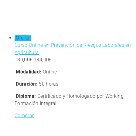
¡Oferta!
Curso Online en Prevención de Riesgos Laborales en
Agricultura
El
El
180,00
€
144,00
€
precio
precio
Modalidad:
Online
original
actual
era:
es:
Duración:
50 horas
180,00€.
144,00€.
Diploma:
Certificado y Homologado por Working
Formación Integral
Comprar