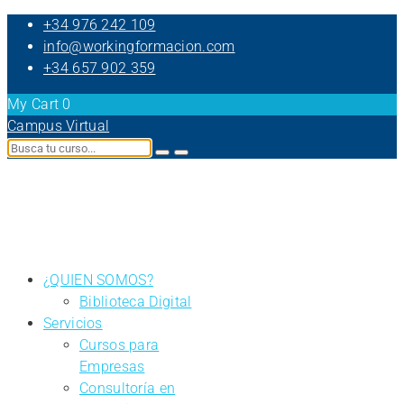
+34 976 242 109
info@workingformacion.com
+34 657 902 359
My Cart
0
Campus Virtual
¿QUIEN SOMOS?
Biblioteca Digital
Servicios
Cursos para
Empresas
Consultoría en