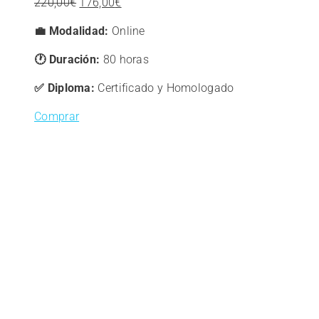
El
El
220,00
€
176,00
€
precio
precio
💼 Modalidad:
Online
original
actual
era:
es:
🕐 Duración:
80 horas
220,00€.
176,00€.
✅ Diploma:
Certificado y Homologado
Comprar