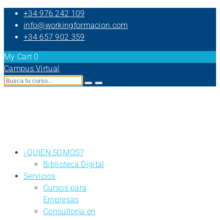
+34 976 242 109
info@workingformacion.com
+34 657 902 359
My Cart
0
Campus Virtual
¿QUIEN SOMOS?
Biblioteca Digital
Servicios
Cursos para
Empresas
Consultoría en