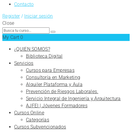
Contacto
Register
/
Iniciar sesión
Close
Search
for:
My Cart
0
¿QUIEN SOMOS?
Biblioteca Digital
Servicios
Cursos para Empresas
Consultoría en Marketing
Alquiler Plataforma y Aula
Prevención de Riesgos Laborales.
Servicio Integral de Ingeniería y Arquitectura
AJFEI | Jóvenes Formadores
Cursos Online
Categorías
Cursos Subvencionados