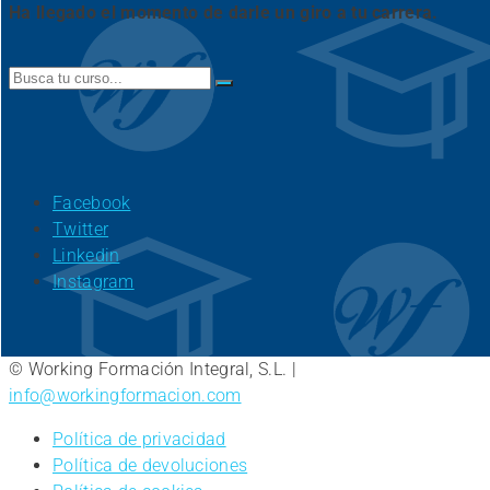
Ha llegado el momento de darle un giro a tu carrera.
Search
for:
Facebook
Twitter
Linkedin
Instagram
© Working Formación Integral, S.L. |
info@workingformacion.com
Política de privacidad
Política de devoluciones