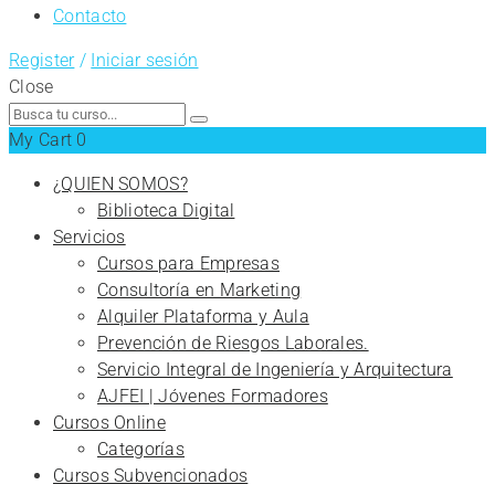
Contacto
Register
/
Iniciar sesión
Close
Search
for:
My Cart
0
¿QUIEN SOMOS?
Biblioteca Digital
Servicios
Cursos para Empresas
Consultoría en Marketing
Alquiler Plataforma y Aula
Prevención de Riesgos Laborales.
Servicio Integral de Ingeniería y Arquitectura
AJFEI | Jóvenes Formadores
Cursos Online
Categorías
Cursos Subvencionados