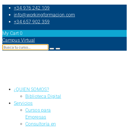
+34 976 242 109
info@workingformacion.com
+34 657 902 359
My Cart
0
Campus Virtual
¿QUIEN SOMOS?
Biblioteca Digital
Servicios
Cursos para
Empresas
Consultoría en