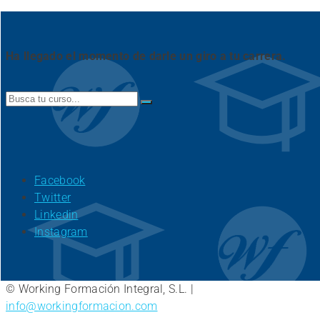
Ha llegado el momento de darle un giro a tu carrera.
Search
for:
Facebook
Twitter
Linkedin
Instagram
© Working Formación Integral, S.L. |
info@workingformacion.com