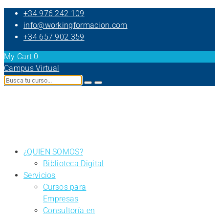
+34 976 242 109
info@workingformacion.com
+34 657 902 359
My Cart
0
Campus Virtual
¿QUIEN SOMOS?
Biblioteca Digital
Servicios
Cursos para
Empresas
Consultoría en