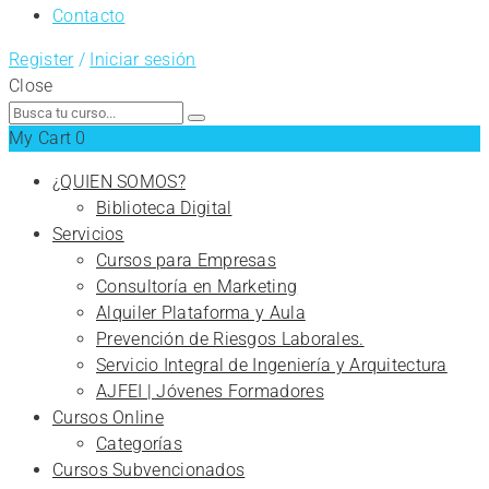
Contacto
Register
/
Iniciar sesión
Close
Search
for:
My Cart
0
¿QUIEN SOMOS?
Biblioteca Digital
Servicios
Cursos para Empresas
Consultoría en Marketing
Alquiler Plataforma y Aula
Prevención de Riesgos Laborales.
Servicio Integral de Ingeniería y Arquitectura
AJFEI | Jóvenes Formadores
Cursos Online
Categorías
Cursos Subvencionados