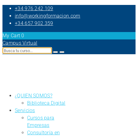
+34 976 242 109
info@workingformacion.com
+34 657 902 359
My Cart
0
Campus Virtual
¿QUIEN SOMOS?
Biblioteca Digital
Servicios
Cursos para
Empresas
Consultoría en