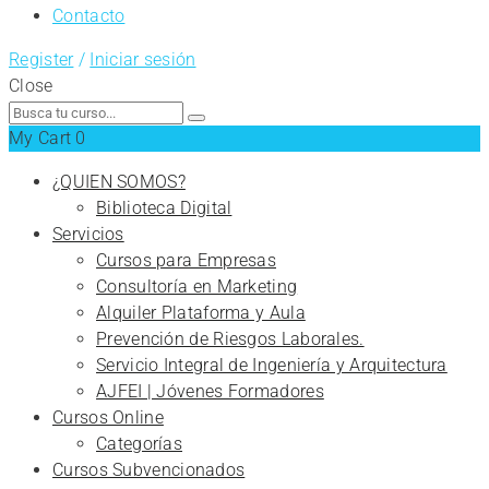
Contacto
Register
/
Iniciar sesión
Close
Search
for:
My Cart
0
¿QUIEN SOMOS?
Biblioteca Digital
Servicios
Cursos para Empresas
Consultoría en Marketing
Alquiler Plataforma y Aula
Prevención de Riesgos Laborales.
Servicio Integral de Ingeniería y Arquitectura
AJFEI | Jóvenes Formadores
Cursos Online
Categorías
Cursos Subvencionados