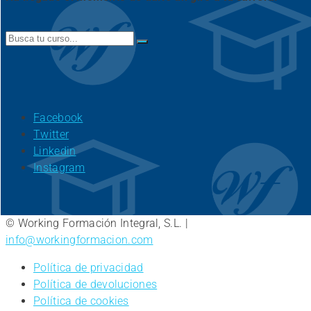
Search
for:
Facebook
Twitter
Linkedin
Instagram
© Working Formación Integral, S.L. |
info@workingformacion.com
Política de privacidad
Política de devoluciones
Política de cookies