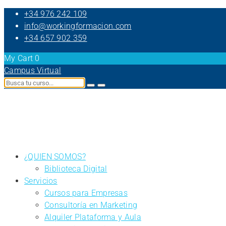
+34 976 242 109
info@workingformacion.com
+34 657 902 359
My Cart
0
Campus Virtual
¿QUIEN SOMOS?
Biblioteca Digital
Servicios
Cursos para Empresas
Consultoría en Marketing
Alquiler Plataforma y Aula