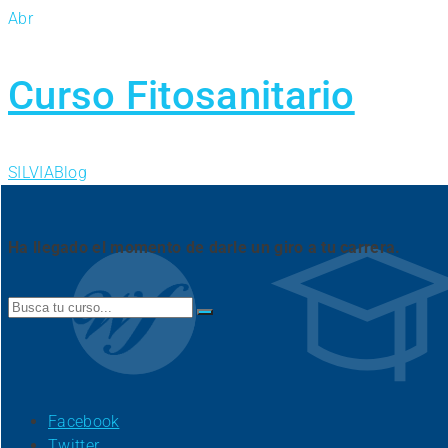
Abr
Curso Fitosanitario
SILVIA
Blog
Ha llegado el momento de darle un giro a tu carrera.
Search
for:
Facebook
Twitter