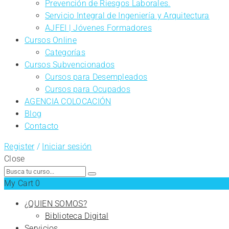
Prevención de Riesgos Laborales.
Servicio Integral de Ingeniería y Arquitectura
AJFEI | Jóvenes Formadores
Cursos Online
Categorías
Cursos Subvencionados
Cursos para Desempleados
Cursos para Ocupados
AGENCIA COLOCACIÓN
Blog
Contacto
Register
/
Iniciar sesión
Close
Search
for:
My Cart
0
¿QUIEN SOMOS?
Biblioteca Digital
Servicios