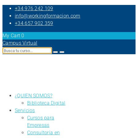
+34 976 242 109
info@workingformacion.com
+34 657 902 359
My Cart
0
Campus Virtual
¿QUIEN SOMOS?
Biblioteca Digital
Servicios
Cursos para
Empresas
Consultoría en