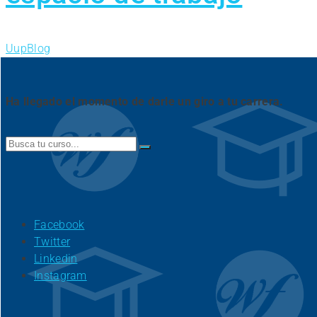
Uup
Blog
Ha llegado el momento de darle un giro a tu carrera.
Search
for:
Facebook
Twitter
Linkedin
Instagram