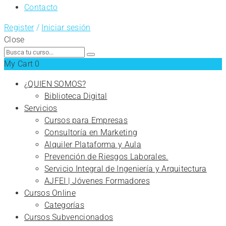
Contacto
Register
/
Iniciar sesión
Close
Search
for:
My Cart
0
¿QUIEN SOMOS?
Biblioteca Digital
Servicios
Cursos para Empresas
Consultoría en Marketing
Alquiler Plataforma y Aula
Prevención de Riesgos Laborales.
Servicio Integral de Ingeniería y Arquitectura
AJFEI | Jóvenes Formadores
Cursos Online
Categorías
Cursos Subvencionados