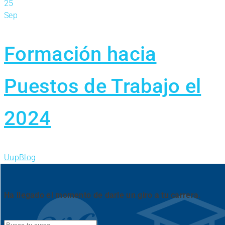
25
Sep
Formación hacia
Puestos de Trabajo el
2024
Uup
Blog
Ha llegado el momento de darle un giro a tu carrera.
Search