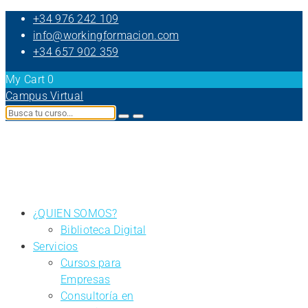
+34 976 242 109
info@workingformacion.com
+34 657 902 359
My Cart
0
Campus Virtual
¿QUIEN SOMOS?
Biblioteca Digital
Servicios
Cursos para
Empresas
Consultoría en