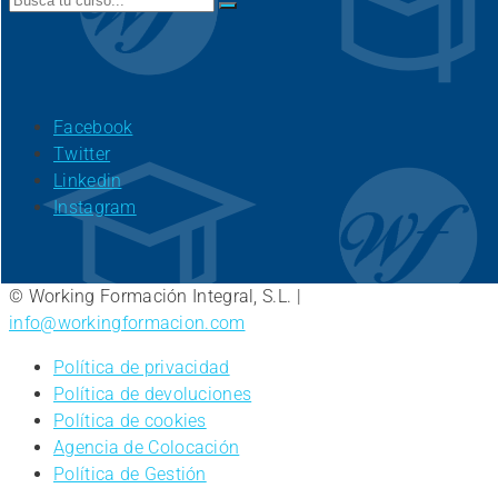
for:
Facebook
Twitter
Linkedin
Instagram
© Working Formación Integral, S.L. |
info@workingformacion.com
Política de privacidad
Política de devoluciones
Política de cookies
Agencia de Colocación
Política de Gestión