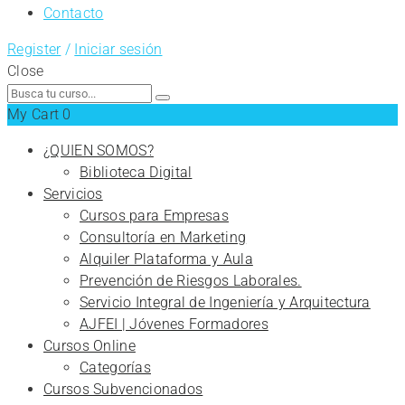
Contacto
Register
/
Iniciar sesión
Close
Search
for:
My Cart
0
¿QUIEN SOMOS?
Biblioteca Digital
Servicios
Cursos para Empresas
Consultoría en Marketing
Alquiler Plataforma y Aula
Prevención de Riesgos Laborales.
Servicio Integral de Ingeniería y Arquitectura
AJFEI | Jóvenes Formadores
Cursos Online
Categorías
Cursos Subvencionados