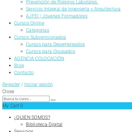
Prevención de Riesgos Laborales.
Servicio Integral de Ingeniería y Arquitectura
AJFEI | Jóvenes Formadores
Cursos Online
Categorías
Cursos Subvencionados
Cursos para Desempleados
Cursos para Ocupados
AGENCIA COLOCACIÓN
Blog
Contacto
Register
/
Iniciar sesión
Close
Search
for:
My Cart
0
¿QUIEN SOMOS?
Biblioteca Digital
Servicios