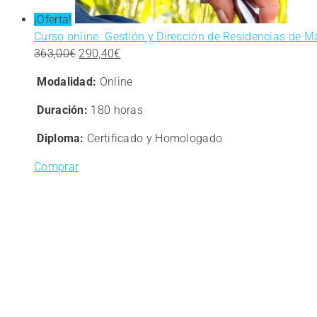
¡Oferta!
Curso online. Gestión y Dirección de Residencias de M
El
El
363,00
€
290,40
€
precio
precio
Modalidad:
Online
original
actual
era:
es:
Duración:
180 horas
363,00€.
290,40€.
Diploma:
Certificado y Homologado
Comprar