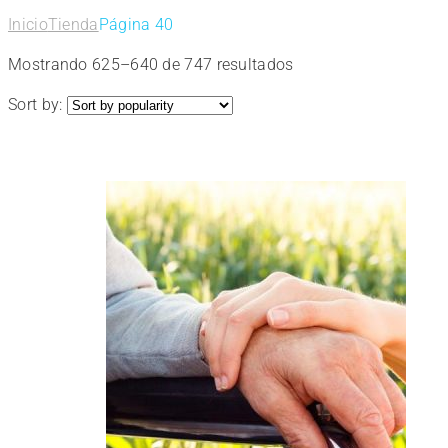
Inicio
Tienda
Página 40
Ordenado
Mostrando 625–640 de 747 resultados
por
Sort by:
popularidad