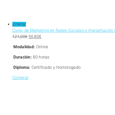
¡Oferta!
Curso de Marketing en Redes Sociales e Implantació
El
El
121,00
€
96,80
€
precio
precio
Modalidad:
Online
original
actual
era:
es:
Duración:
80 horas
121,00€.
96,80€.
Diploma:
Certificado y Homologado
Comprar