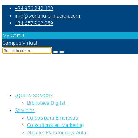
+34 976 242 109
info@workingformacion.com
+34 657 902 359
My Cart
0
Campus Virtual
¿QUIEN SOMOS?
Biblioteca Digital
Servicios
Cursos para Empresas
Consultoría en Marketing
Alquiler Plataforma y Aula