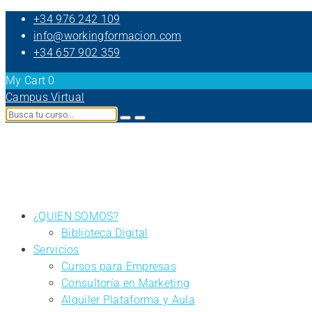
+34 976 242 109
info@workingformacion.com
+34 657 902 359
My Cart
0
Campus Virtual
¿QUIEN SOMOS?
Biblioteca Digital
Servicios
Cursos para Empresas
Consultoría en Marketing
Alquiler Plataforma y Aula