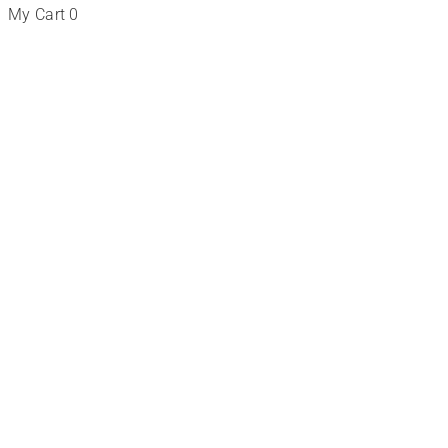
My Cart
0
Tienda