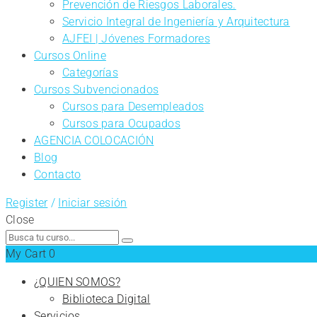
Prevención de Riesgos Laborales.
Servicio Integral de Ingeniería y Arquitectura
AJFEI | Jóvenes Formadores
Cursos Online
Categorías
Cursos Subvencionados
Cursos para Desempleados
Cursos para Ocupados
AGENCIA COLOCACIÓN
Blog
Contacto
Register
/
Iniciar sesión
Close
Search
for:
My Cart
0
¿QUIEN SOMOS?
Biblioteca Digital
Servicios