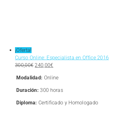
¡Oferta!
Curso Online: Especialista en Office 2016
El
El
300,00
€
240,00
€
precio
precio
Modalidad:
Online
original
actual
era:
es:
Duración:
300 horas
300,00€.
240,00€.
Diploma:
Certificado y Homologado