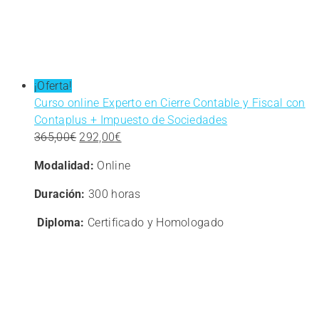
¡Oferta!
Curso online Experto en Cierre Contable y Fiscal con
Contaplus + Impuesto de Sociedades
El
El
365,00
€
292,00
€
precio
precio
Modalidad:
Online
original
actual
era:
es:
Duración:
300 horas
365,00€.
292,00€.
Diploma:
Certificado y Homologado