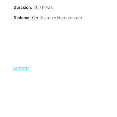
era:
es:
Duración:
300 horas
300,00€.
240,00€.
Diploma:
Certificado y Homologado
Comprar