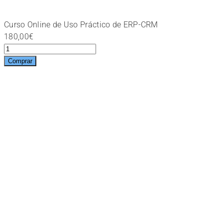
Curso Online de Uso Práctico de ERP-CRM
180,00
€
Curso
Online
Comprar
de
Uso
Práctico
de
ERP-
CRM
cantidad