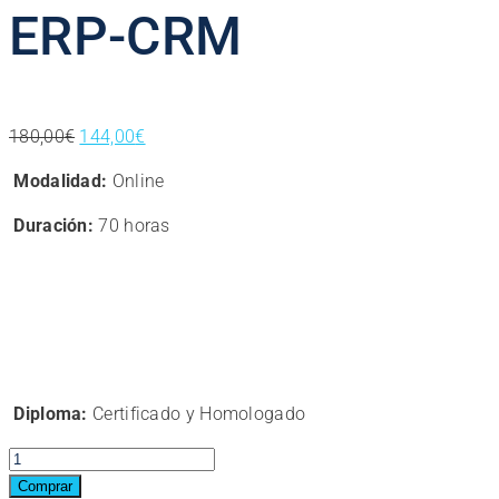
ERP-CRM
El
El
180,00
€
144,00
€
precio
precio
Modalidad:
Online
original
actual
era:
es:
Duración:
70 horas
180,00€.
144,00€.
Diploma:
Certificado y Homologado
Curso
Online
Comprar