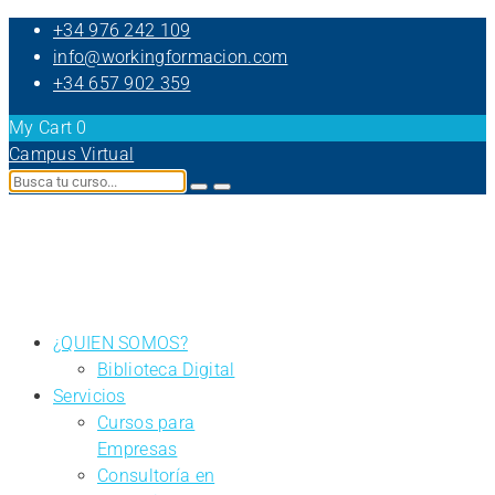
+34 976 242 109
info@workingformacion.com
+34 657 902 359
My Cart
0
Campus Virtual
¿QUIEN SOMOS?
Biblioteca Digital
Servicios
Cursos para
Empresas
Consultoría en