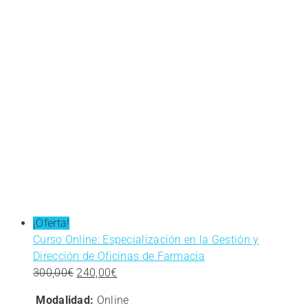
¡Oferta!
Curso Online: Especialización en la Gestión y
Dirección de Oficinas de Farmacia
El
El
300,00
€
240,00
€
precio
precio
Modalidad:
Online
original
actual