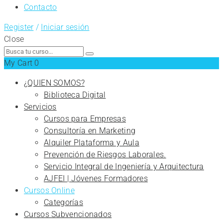
Contacto
Register
/
Iniciar sesión
Close
Search
for:
My Cart
0
¿QUIEN SOMOS?
Biblioteca Digital
Servicios
Cursos para Empresas
Consultoría en Marketing
Alquiler Plataforma y Aula
Prevención de Riesgos Laborales.
Servicio Integral de Ingeniería y Arquitectura
AJFEI | Jóvenes Formadores
Cursos Online
Categorías
Cursos Subvencionados