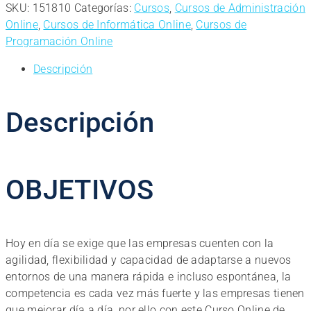
de
SKU:
151810
Categorías:
Cursos
,
Cursos de Administración
Uso
Online
,
Cursos de Informática Online
,
Cursos de
Práctico
Programación Online
de
Descripción
ERP-
CRM
cantidad
Descripción
OBJETIVOS
Hoy en día se exige que las empresas cuenten con la
agilidad, flexibilidad y capacidad de adaptarse a nuevos
entornos de una manera rápida e incluso espontánea, la
competencia es cada vez más fuerte y las empresas tienen
que mejorar día a día, por ello con este Curso Online de