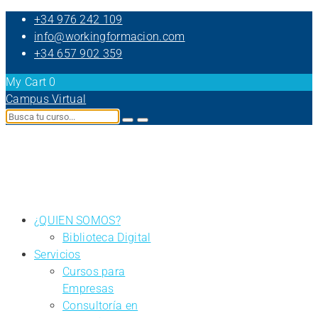
+34 976 242 109
info@workingformacion.com
+34 657 902 359
My Cart
0
Campus Virtual
¿QUIEN SOMOS?
Biblioteca Digital
Servicios
Cursos para
Empresas
Consultoría en