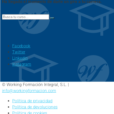
Ha llegado el momento de darle un giro a tu carrera.
Search
for:
Facebook
Twitter
Linkedin
Instagram
© Working Formación Integral, S.L. |
info@workingformacion.com
Política de privacidad
Política de devoluciones
Política de cookies