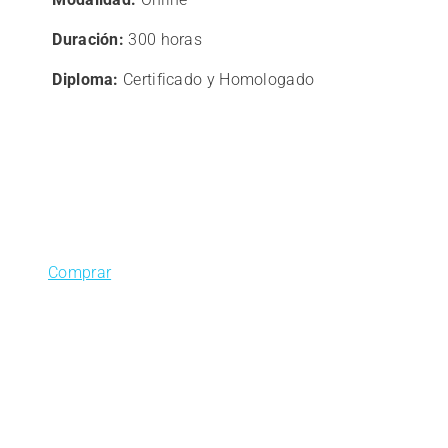
original
actual
era:
es:
Duración:
300 horas
363,00€.
290,40€.
Diploma:
Certificado y Homologado
Comprar