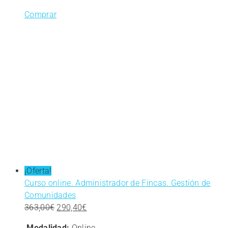
Comprar
¡Oferta!
Curso online. Administrador de Fincas. Gestión de
Comunidades
El
El
363,00
€
290,40
€
precio
precio
Modalidad:
Online