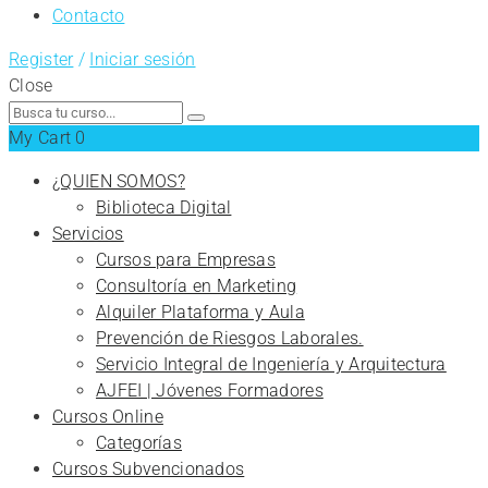
Contacto
Register
/
Iniciar sesión
Close
Search
for:
My Cart
0
¿QUIEN SOMOS?
Biblioteca Digital
Servicios
Cursos para Empresas
Consultoría en Marketing
Alquiler Plataforma y Aula
Prevención de Riesgos Laborales.
Servicio Integral de Ingeniería y Arquitectura
AJFEI | Jóvenes Formadores
Cursos Online
Categorías
Cursos Subvencionados