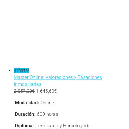
¡Oferta!
Master Online: Valoraciones y Tasaciones
Inmobiliarias
El
El
2.057,00
€
1.645,60
€
precio
precio
Modalidad:
Online
original
actual
era:
es:
Duración:
600 horas
2.057,00€.
1.645,60€.
Diploma:
Certificado y Homologado