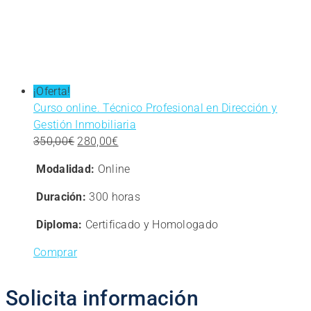
¡Oferta!
Curso online. Técnico Profesional en Dirección y
Gestión Inmobiliaria
El
El
350,00
€
280,00
€
precio
precio
Modalidad:
Online
original
actual
era:
es:
Duración:
300 horas
350,00€.
280,00€.
Diploma:
Certificado y Homologado
Comprar
Solicita información