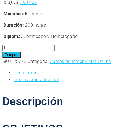
El
El
363,00
€
290,40
€
precio
precio
Modalidad:
Online
original
actual
era:
es:
Duración:
200 horas
363,00€.
290,40€.
Diploma:
Certificado y Homologado
Curso
online.
Comprar
Técnico
SKU:
25773
Categoría:
Cursos de Inmobiliaria Online
Profesional
Descripción
en
Información adicional
Tasaciones
Inmobiliarias
cantidad
Descripción