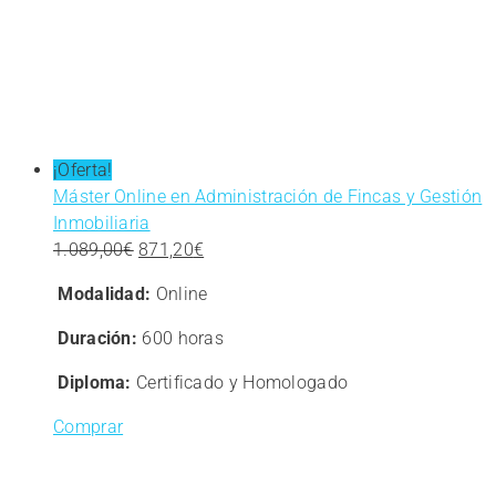
¡Oferta!
Máster Online en Administración de Fincas y Gestión
Inmobiliaria
El
El
1.089,00
€
871,20
€
precio
precio
Modalidad:
Online
original
actual
era:
es:
Duración:
600 horas
1.089,00€.
871,20€.
Diploma:
Certificado y Homologado
Comprar