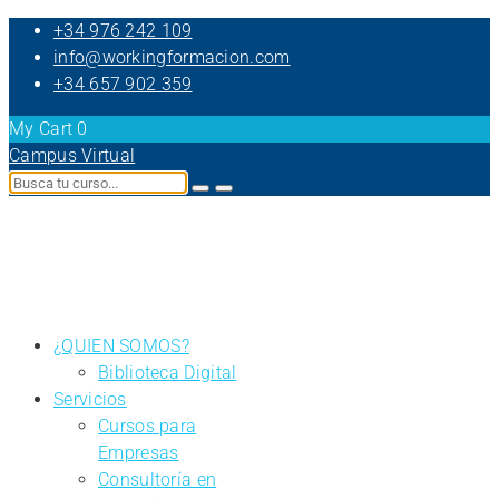
+34 976 242 109
info@workingformacion.com
+34 657 902 359
My Cart
0
Campus Virtual
¿QUIEN SOMOS?
Biblioteca Digital
Servicios
Cursos para
Empresas
Consultoría en