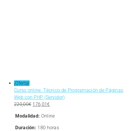
¡Oferta!
Curso online. Técnico de Programación de Páginas
Web con PHP (Servidor)
El
El
220,00
€
176,01
€
precio
precio
Modalidad:
Online
original
actual
era:
es:
Duración:
180 horas