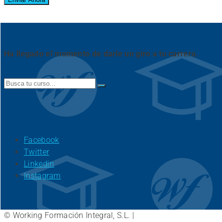
Ha llegado el momento de darle un giro a tu carrera.
Search
for:
Facebook
Twitter
Linkedin
Instagram
© Working Formación Integral, S.L. |