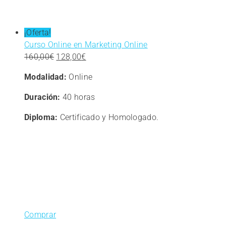
¡Oferta!
Curso Online en Marketing Online
El
El
160,00
€
128,00
€
precio
precio
Modalidad:
Online
original
actual
era:
es:
Duración:
40 horas
160,00€.
128,00€.
Diploma:
Certificado y Homologado.
Comprar