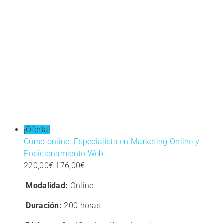
¡Oferta!
Curso online. Especialista en Marketing Online y
Posicionamiento Web
El
El
220,00
€
176,00
€
precio
precio
Modalidad:
Online
original
actual
era:
es:
Duración:
200 horas
220,00€.
176,00€.