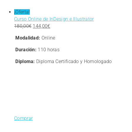
¡Oferta!
Curso Online de InDesign e Illustrator
El
El
180,00
€
144,00
€
precio
precio
Modalidad:
Online
original
actual
era:
es:
Duración:
110 horas
180,00€.
144,00€.
Diploma:
Diploma Certificado y Homologado
Comprar