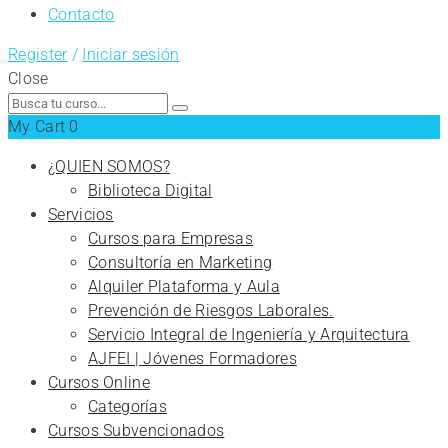
Contacto
Register
/
Iniciar sesión
Close
Search
for:
My Cart
0
¿QUIEN SOMOS?
Biblioteca Digital
Servicios
Cursos para Empresas
Consultoría en Marketing
Alquiler Plataforma y Aula
Prevención de Riesgos Laborales.
Servicio Integral de Ingeniería y Arquitectura
AJFEI | Jóvenes Formadores
Cursos Online
Categorías
Cursos Subvencionados