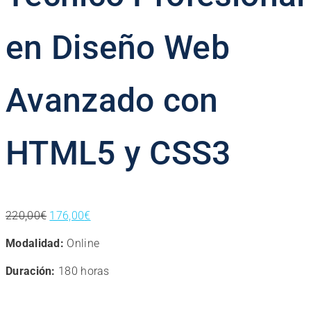
en Diseño Web
Avanzado con
HTML5 y CSS3
El
El
220,00
€
176,00
€
precio
precio
Modalidad:
Online
original
actual
era:
es:
Duración:
180 horas
220,00€.
176,00€.