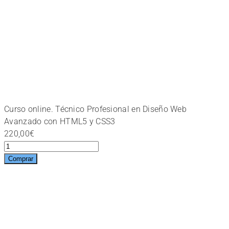
Curso online. Técnico Profesional en Diseño Web
Avanzado con HTML5 y CSS3
220,00
€
Curso
online.
Comprar
Técnico
Profesional
en
Diseño
Web