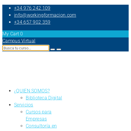
+34 976 242 109
info@workingformacion.com
+34 657 902 359
My Cart
0
Campus Virtual
¿QUIEN SOMOS?
Biblioteca Digital
Servicios
Cursos para
Empresas
Consultoría en