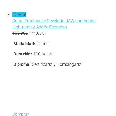
¡Oferta!
Curso Práctico de Revelado RAW con Adobe
Lightroom y Adobe Elements
El
El
180,00
€
144,00
€
precio
precio
Modalidad:
Online
original
actual
era:
es:
Duración:
100 horas
180,00€.
144,00€.
Diploma:
Certificado y Homologado
Comprar