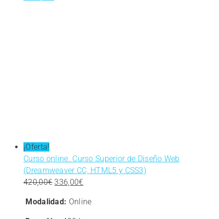
¡Oferta!
Curso online. Curso Superior de Diseño Web
(Dreamweaver CC, HTML5 y CSS3)
El
El
420,00
€
336,00
€
precio
precio
Modalidad:
Online
original
actual
era:
es: