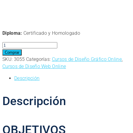
Diploma:
Certificado y Homologado
Curso
online.
Comprar
Técnico
SKU:
3055
Categorías:
Cursos de Diseño Gráfico Online
,
Profesional
Cursos de Diseño Web Online
en
Descripción
Diseño
Web
Avanzado
Descripción
con
HTML5
y
CSS3
OBJETIVOS
cantidad