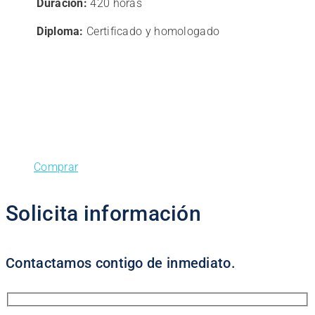
Duración:
420 horas
420,00€.
336,00€.
Diploma:
Certificado y homologado
Comprar
Solicita información
Contactamos contigo de inmediato.