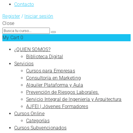
Contacto
Register
/
Iniciar sesión
Close
Search
for:
My Cart
0
¿QUIEN SOMOS?
Biblioteca Digital
Servicios
Cursos para Empresas
Consultoría en Marketing
Alquiler Plataforma y Aula
Prevención de Riesgos Laborales.
Servicio Integral de Ingeniería y Arquitectura
AJFEI | Jóvenes Formadores
Cursos Online
Categorías
Cursos Subvencionados