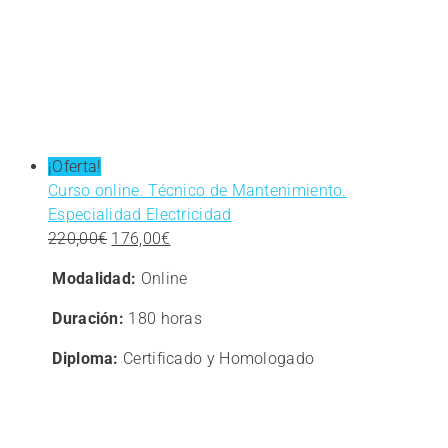
¡Oferta!
Curso online. Técnico de Mantenimiento.
Especialidad Electricidad
El
El
220,00
€
176,00
€
precio
precio
Modalidad:
Online
original
actual
era:
es:
Duración:
180 horas
220,00€.
176,00€.
Diploma:
Certificado y Homologado