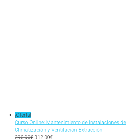
¡Oferta!
Curso Online: Mantenimiento de Instalaciones de
Climatización y Ventilación-Extracción
El
El
390,00
€
312,00
€