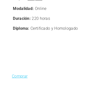
precio
precio
Modalidad:
Online
original
actual
era:
es:
Duración:
220 horas
390,00€.
312,00€.
Diploma:
Certificado y Homologado
Comprar