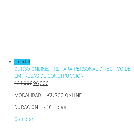
¡Oferta!
CURSO ONLINE. PRL PARA PERSONAL DIRECTIVO DE
EMPRESAS DE CONSTRUCCIÓN
El
El
121,00
€
96,80
€
precio
precio
MODALIDAD –>CURSO ONLINE
original
actual
era:
es:
DURACION –> 10 Horas
121,00€.
96,80€.
Comprar