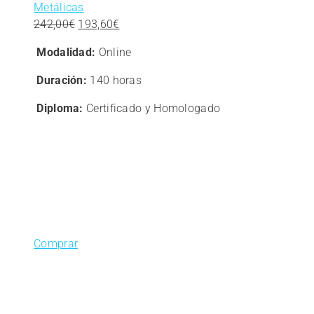
Metálicas
El
El
242,00
€
193,60
€
precio
precio
Modalidad:
Online
original
actual
era:
es:
Duración:
140 horas
242,00€.
193,60€.
Diploma:
Certificado y Homologado
Comprar