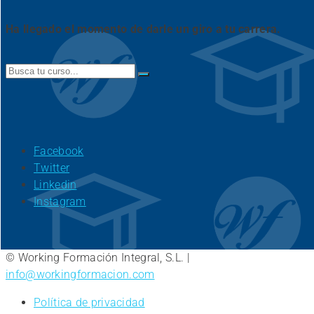
Ha llegado el momento de darle un giro a tu carrera.
Search
for:
Facebook
Twitter
Linkedin
Instagram
© Working Formación Integral, S.L. |
info@workingformacion.com
Política de privacidad