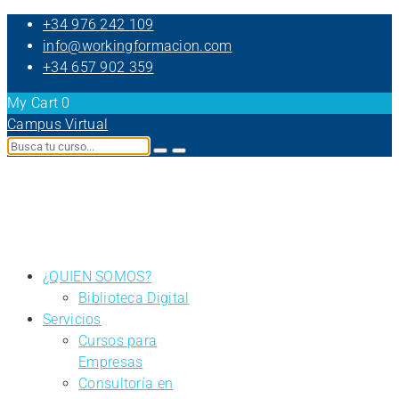
+34 976 242 109
info@workingformacion.com
+34 657 902 359
My Cart
0
Campus Virtual
¿QUIEN SOMOS?
Biblioteca Digital
Servicios
Cursos para
Empresas
Consultoría en