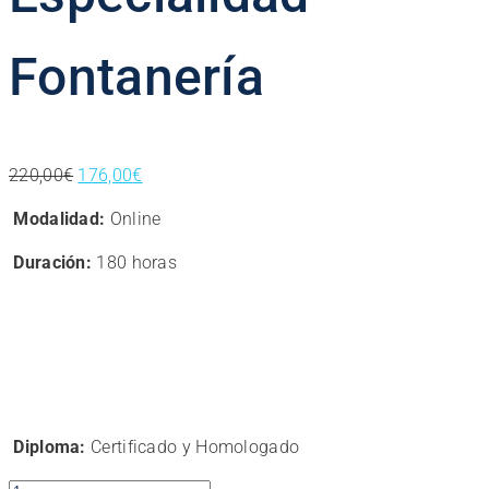
Fontanería
El
El
220,00
€
176,00
€
precio
precio
Modalidad:
Online
original
actual
era:
es:
Duración:
180 horas
220,00€.
176,00€.
Diploma:
Certificado y Homologado