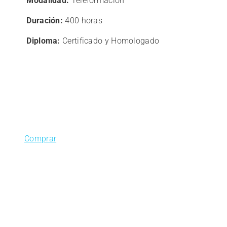
Modalidad:
Teleformación
original
actual
era:
es:
Duración:
400 horas
485,00€.
388,00€.
Diploma:
Certificado y Homologado
Comprar