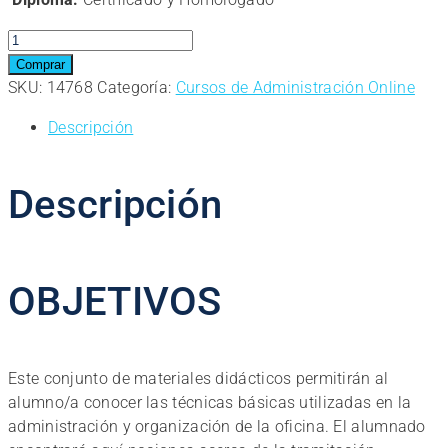
Curso
Online:
Comprar
Técnicas
SKU:
14768
Categoría:
Cursos de Administración Online
Administrativas
Descripción
Básicas
de
Oficina
Descripción
cantidad
OBJETIVOS
Este conjunto de materiales didácticos permitirán al
alumno/a conocer las técnicas básicas utilizadas en la
administración y organización de la oficina. El alumnado