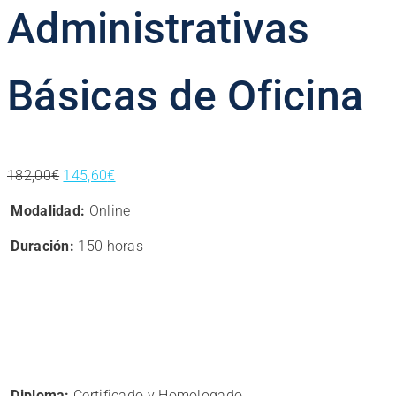
Administrativas
Básicas de Oficina
El
El
182,00
€
145,60
€
precio
precio
Modalidad:
Online
original
actual
era:
es:
Duración:
150 horas
182,00€.
145,60€.
Diploma:
Certificado y Homologado