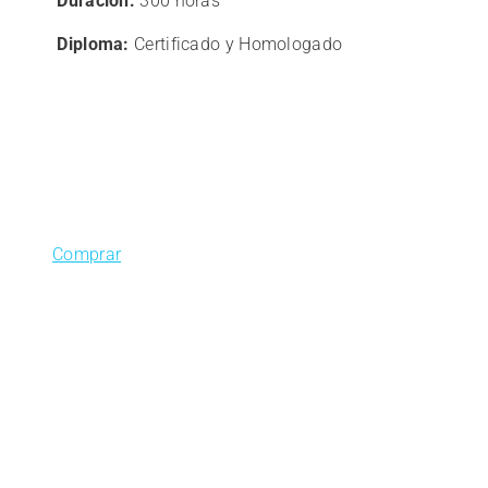
Duración:
300 horas
363,00€.
290,40€.
Diploma:
Certificado y Homologado
Comprar