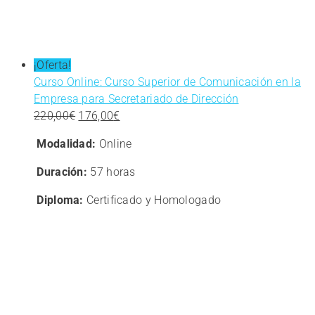
¡Oferta!
Curso Online: Curso Superior de Comunicación en la
Empresa para Secretariado de Dirección
El
El
220,00
€
176,00
€
precio
precio
Modalidad:
Online
original
actual
era:
es:
Duración:
57 horas
220,00€.
176,00€.
Diploma:
Certificado y Homologado