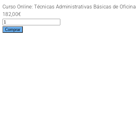
Curso Online: Técnicas Administrativas Básicas de Oficina
182,00
€
Curso
Online:
Comprar
Técnicas
Administrativas
Básicas
de
Oficina
cantidad