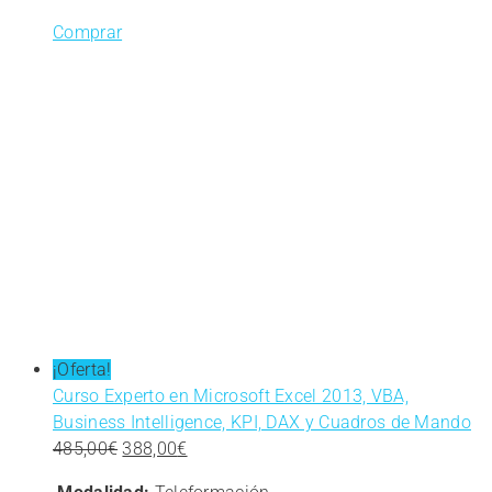
Comprar
¡Oferta!
Curso Experto en Microsoft Excel 2013, VBA,
Business Intelligence, KPI, DAX y Cuadros de Mando
El
El
485,00
€
388,00
€
precio
precio