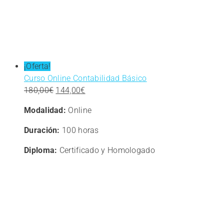
¡Oferta!
Curso Online Contabilidad Básico
El
El
180,00
€
144,00
€
precio
precio
Modalidad:
Online
original
actual
era:
es:
Duración:
100 horas
180,00€.
144,00€.
Diploma:
Certificado y Homologado