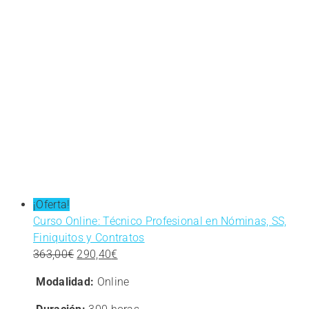
¡Oferta!
Curso Online: Técnico Profesional en Nóminas, SS,
Finiquitos y Contratos
El
El
363,00
€
290,40
€
precio
precio
Modalidad:
Online
original
actual
era:
es: