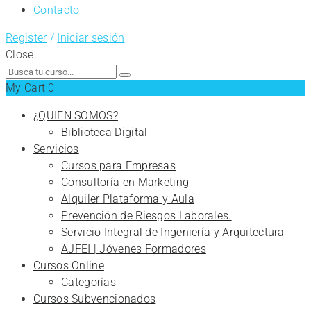
Contacto
Register
/
Iniciar sesión
Close
Search
for:
My Cart
0
¿QUIEN SOMOS?
Biblioteca Digital
Servicios
Cursos para Empresas
Consultoría en Marketing
Alquiler Plataforma y Aula
Prevención de Riesgos Laborales.
Servicio Integral de Ingeniería y Arquitectura
AJFEI | Jóvenes Formadores
Cursos Online
Categorías
Cursos Subvencionados