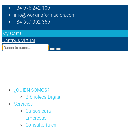
+34 976 242 109
info@workingformacion.com
+34 657 902 359
My Cart
0
Campus Virtual
¿QUIEN SOMOS?
Biblioteca Digital
Servicios
Cursos para
Empresas
Consultoría en