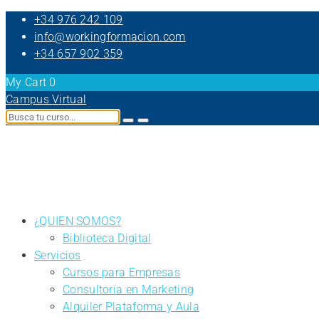
+34 976 242 109
info@workingformacion.com
+34 657 902 359
My Cart
0
Campus Virtual
¿QUIEN SOMOS?
Biblioteca Digital
Servicios
Cursos para Empresas
Consultoría en Marketing
Alquiler Plataforma y Aula