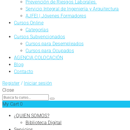
Prevención de Riesgos Laborales.
Servicio Integral de Ingeniería y Arquitectura
AJFEI | Jóvenes Formadores
Cursos Online
Categorías
Cursos Subvencionados
Cursos para Desempleados
Cursos para Ocupados
AGENCIA COLOCACIÓN
Blog
Contacto
Register
/
Iniciar sesión
Close
Search
for:
My Cart
0
¿QUIEN SOMOS?
Biblioteca Digital
Servicios