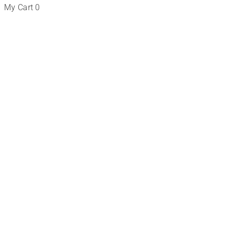
My Cart
0
Tienda