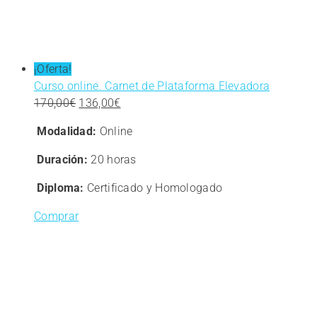
¡Oferta!
Curso online. Carnet de Plataforma Elevadora
El
El
170,00
€
136,00
€
precio
precio
Modalidad:
Online
original
actual
era:
es:
Duración:
20 horas
170,00€.
136,00€.
Diploma:
Certificado y Homologado
Comprar