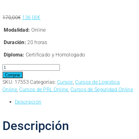
El
El
170,00
€
136,00
€
precio
precio
Modalidad:
Online
original
actual
era:
es:
Duración:
20 horas
170,00€.
136,00€.
Diploma:
Certificado y Homologado
Curso
Online.
Comprar
PRL
SKU:
17553
Categorías:
Cursos
,
Cursos de Logística
de
Online
,
Cursos de PRL Online
,
Cursos de Seguridad Online
Operario
Descripción
de
Logística.
cantidad
Descripción