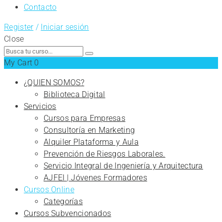
Contacto
Register
/
Iniciar sesión
Close
Search
for:
My Cart
0
¿QUIEN SOMOS?
Biblioteca Digital
Servicios
Cursos para Empresas
Consultoría en Marketing
Alquiler Plataforma y Aula
Prevención de Riesgos Laborales.
Servicio Integral de Ingeniería y Arquitectura
AJFEI | Jóvenes Formadores
Cursos Online
Categorías
Cursos Subvencionados