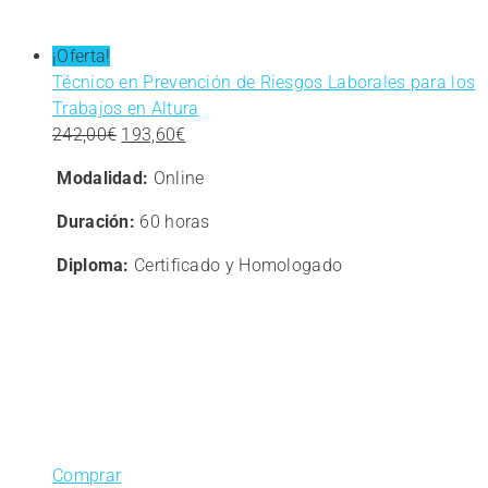
¡Oferta!
Técnico en Prevención de Riesgos Laborales para los
Trabajos en Altura
El
El
242,00
€
193,60
€
precio
precio
Modalidad:
Online
original
actual
era:
es:
Duración:
60 horas
242,00€.
193,60€.
Diploma:
Certificado y Homologado
Comprar