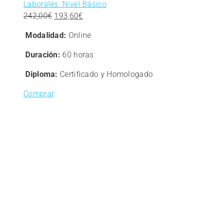
Laborales. Nivel Básico
El
El
242,00
€
193,60
€
precio
precio
Modalidad:
Online
original
actual
era:
es:
Duración:
60 horas
242,00€.
193,60€.
Diploma:
Certificado y Homologado
Comprar