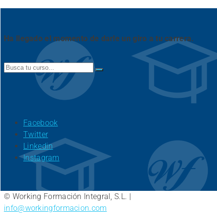
Ha llegado el momento de darle un giro a tu carrera.
Search
for:
Facebook
Twitter
Linkedin
Instagram
© Working Formación Integral, S.L. |
info@workingformacion.com