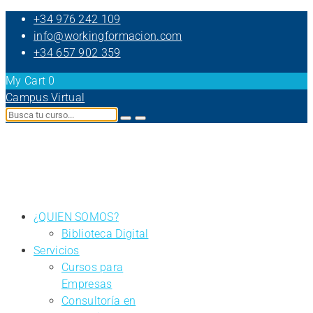
+34 976 242 109
info@workingformacion.com
+34 657 902 359
My Cart
0
Campus Virtual
¿QUIEN SOMOS?
Biblioteca Digital
Servicios
Cursos para
Empresas
Consultoría en