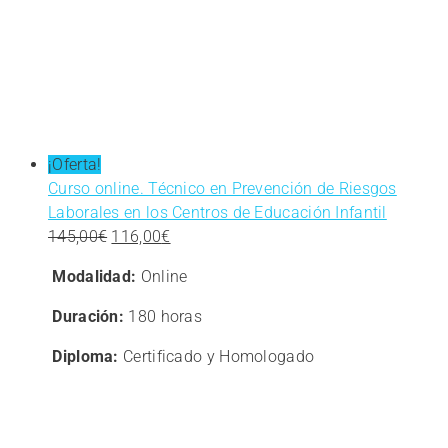
¡Oferta!
Curso online. Técnico en Prevención de Riesgos
Laborales en los Centros de Educación Infantil
El
El
145,00
€
116,00
€
precio
precio
Modalidad:
Online
original
actual
era:
es:
Duración:
180 horas
145,00€.
116,00€.
Diploma:
Certificado y Homologado