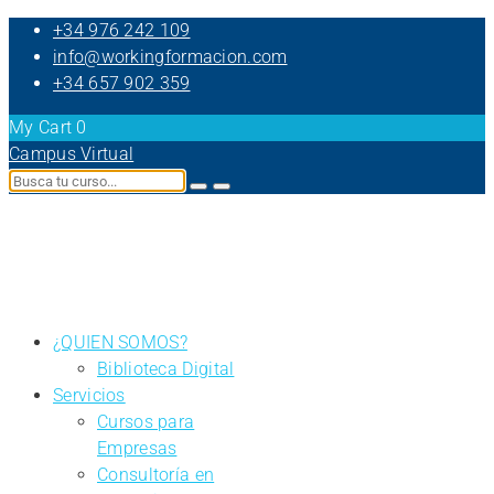
+34 976 242 109
info@workingformacion.com
+34 657 902 359
My Cart
0
Campus Virtual
¿QUIEN SOMOS?
Biblioteca Digital
Servicios
Cursos para
Empresas
Consultoría en