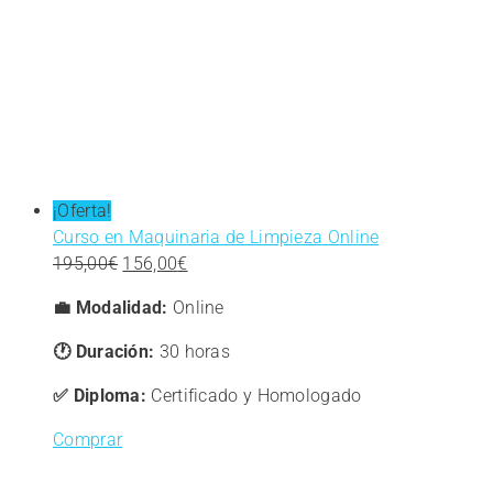
¡Oferta!
Curso en Maquinaria de Limpieza Online
El
El
195,00
€
156,00
€
precio
precio
💼
Modalidad:
Online
original
actual
era:
es:
🕐 Duración:
30 horas
195,00€.
156,00€.
✅ Diploma:
Certificado y Homologado
Comprar