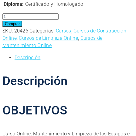
Diploma:
Certificado y Homologado
Curso
Online:
Comprar
Mantenimiento
SKU:
20426
Categorías:
Cursos
,
Cursos de Construcción
y
Online
,
Cursos de Limpieza Online
,
Cursos de
Limpieza
Mantenimiento Online
de
Descripción
los
Equipos
e
Descripción
Instalaciones
de
las
Piscinas
OBJETIVOS
cantidad
Curso Online: Mantenimiento y Limpieza de los Equipos e