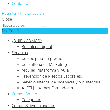
Contacto
Register
/
Iniciar sesión
Close
Search
for:
My Cart
0
¿QUIEN SOMOS?
Biblioteca Digital
Servicios
Cursos para Empresas
Consultoría en Marketing
Alquiler Plataforma y Aula
Prevención de Riesgos Laborales.
Servicio Integral de Ingeniería y Arquitectura
AJFEI | Jóvenes Formadores
Cursos Online
Categorías
Cursos Subvencionados