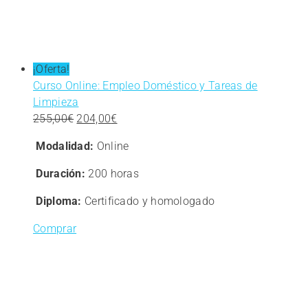
¡Oferta!
Curso Online: Empleo Doméstico y Tareas de
Limpieza
El
El
255,00
€
204,00
€
precio
precio
Modalidad:
Online
original
actual
era:
es:
Duración:
200 horas
255,00€.
204,00€.
Diploma:
Certificado y homologado
Comprar