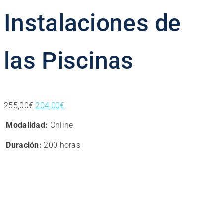
Instalaciones de
las Piscinas
El
El
255,00
€
204,00
€
precio
precio
Modalidad:
Online
original
actual
era:
es:
Duración:
200 horas
255,00€.
204,00€.