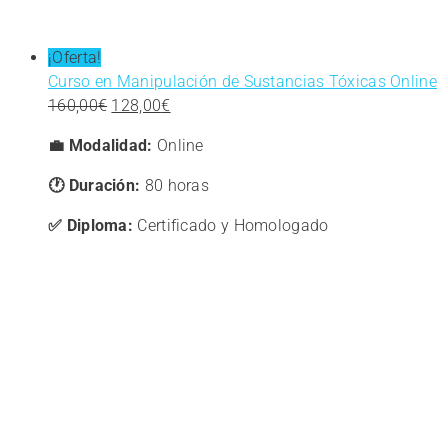
¡Oferta!
Curso en Manipulación de Sustancias Tóxicas Online
El
El
160,00
€
128,00
€
precio
precio
💼 Modalidad:
Online
original
actual
era:
es:
🕐 Duración:
80 horas
160,00€.
128,00€.
✅ Diploma:
Certificado y Homologado