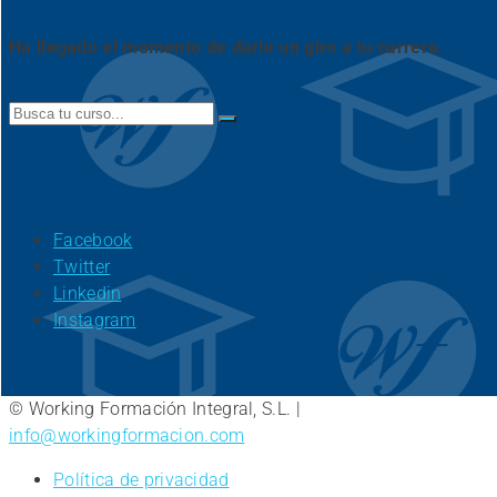
Ha llegado el momento de darle un giro a tu carrera.
Search
for:
Facebook
Twitter
Linkedin
Instagram
© Working Formación Integral, S.L. |
info@workingformacion.com
Política de privacidad