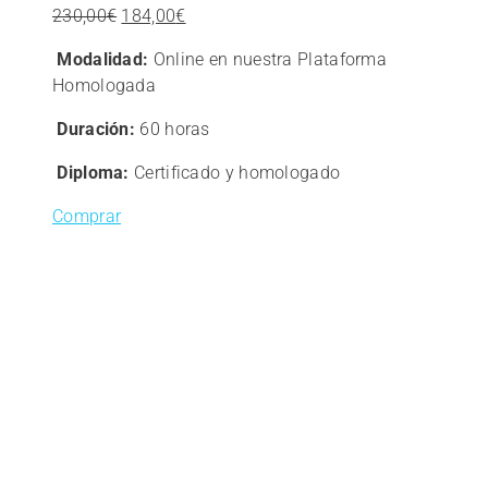
El
El
230,00
€
184,00
€
precio
precio
Modalidad:
Online en nuestra Plataforma
original
actual
Homologada
era:
es:
230,00€.
184,00€.
Duración:
60 horas
Diploma:
Certificado y homologado
Comprar