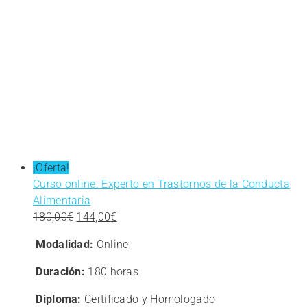
¡Oferta!
Curso online. Experto en Trastornos de la Conducta
Alimentaria
El
El
180,00
€
144,00
€
precio
precio
Modalidad:
Online
original
actual
era:
es:
Duración:
180 horas
180,00€.
144,00€.
Diploma:
Certificado y Homologado