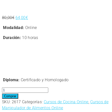
El
El
80,00
€
64,00
€
precio
precio
Modalidad:
Online
original
actual
era:
es:
Duración:
10 horas
80,00€.
64,00€.
Diploma:
Certificado y Homologado
Curso
online.
Comprar
Manipulador
SKU:
2617
Categorías:
Cursos de Cocina Online
,
Cursos de
de
Manipulador de Alimentos Online