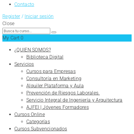
Contacto
Register
/
Iniciar sesión
Close
Search
for:
My Cart
0
¿QUIEN SOMOS?
Biblioteca Digital
Servicios
Cursos para Empresas
Consultoría en Marketing
Alquiler Plataforma y Aula
Prevención de Riesgos Laborales.
Servicio Integral de Ingeniería y Arquitectura
AJFEI | Jóvenes Formadores
Cursos Online
Categorías
Cursos Subvencionados