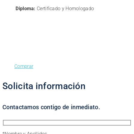
121,00€.
96,80€.
Diploma:
Certificado y Homologado
Comprar
Solicita información
Contactamos contigo de inmediato.
*
Nombre y Apellidos