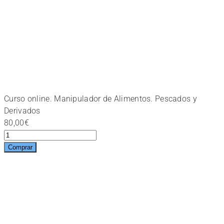
Curso online. Manipulador de Alimentos. Pescados y
Derivados
80,00
€
Curso
online.
Comprar
Manipulador
de
Alimentos.
Pescados
y
Derivados