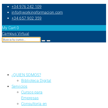
+34 976 242 109
info@workingformacion.com
+34 657 902 359
My Cart
0
Campus Virtual
¿QUIEN SOMOS?
Biblioteca Digital
Servicios
Cursos para
Empresas
Consultoría en