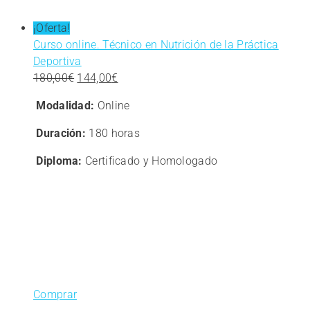
¡Oferta!
Curso online. Técnico en Nutrición de la Práctica
Deportiva
El
El
180,00
€
144,00
€
precio
precio
Modalidad:
Online
original
actual
era:
es:
Duración:
180 horas
180,00€.
144,00€.
Diploma:
Certificado y Homologado
Comprar