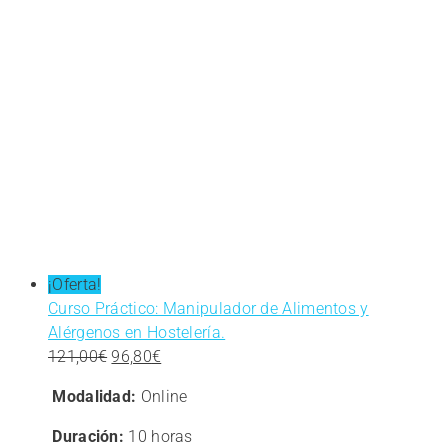
¡Oferta!
Curso Práctico: Manipulador de Alimentos y
Alérgenos en Hostelería.
El
El
121,00
€
96,80
€
precio
precio
Modalidad:
Online
original
actual
era:
es:
Duración:
10 horas