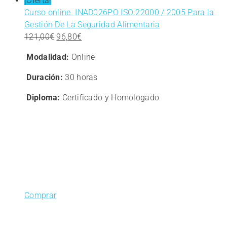
¡Oferta!
Curso online. INAD026PO ISO 22000 / 2005 Para la
Gestión De La Seguridad Alimentaria
El
El
121,00
€
96,80
€
precio
precio
Modalidad:
Online
original
actual
era:
es:
Duración:
30 horas
121,00€.
96,80€.
Diploma:
Certificado y Homologado
Comprar