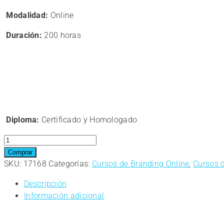
precio
precio
Modalidad:
Online
original
actual
era:
es:
Duración:
200 horas
195,00€.
156,00€.
Diploma:
Certificado y Homologado
Curso
Online:
Comprar
Experto
SKU:
17168
Categorías:
Cursos de Branding Online
,
Cursos 
en
Descripción
Creación
Información adicional
de
Tienda
Online