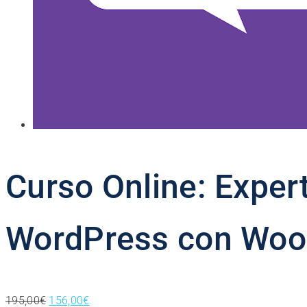
Curso Online: Exper
WordPress con Wo
El
El
195,00
€
156,00
€