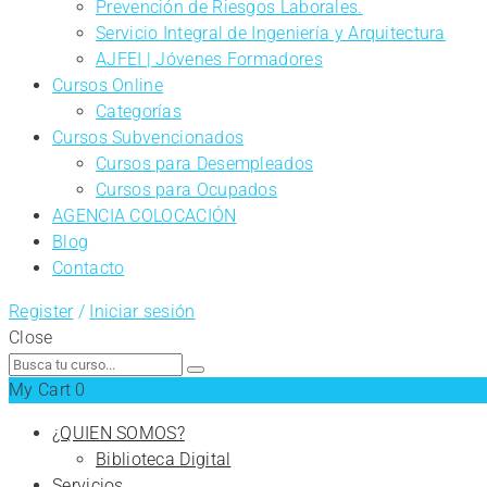
Prevención de Riesgos Laborales.
Servicio Integral de Ingeniería y Arquitectura
AJFEI | Jóvenes Formadores
Cursos Online
Categorías
Cursos Subvencionados
Cursos para Desempleados
Cursos para Ocupados
AGENCIA COLOCACIÓN
Blog
Contacto
Register
/
Iniciar sesión
Close
Search
for:
My Cart
0
¿QUIEN SOMOS?
Biblioteca Digital
Servicios