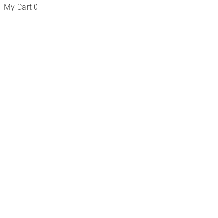
My Cart
0
Tienda