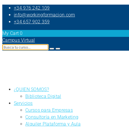
+34 976 242 109
info@workingformacion.com
+34 657 902 359
My Cart
0
Campus Virtual
¿QUIEN SOMOS?
Biblioteca Digital
Servicios
Cursos para Empresas
Consultoría en Marketing
Alquiler Plataforma y Aula