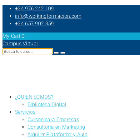
+34 976 242 109
info@workingformacion.com
+34 657 902 359
My Cart
0
Campus Virtual
¿QUIEN SOMOS?
Biblioteca Digital
Servicios
Cursos para Empresas
Consultoría en Marketing
Alquiler Plataforma y Aula