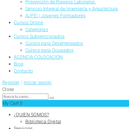
Prevención de Riesgos Laborales.
Servicio Integral de Ingeniería y Arquitectura
AJFEI | Jóvenes Formadores
Cursos Online
Categorías
Cursos Subvencionados
Cursos para Desempleados
Cursos para Ocupados
AGENCIA COLOCACIÓN
Blog
Contacto
Register
/
Iniciar sesión
Close
Search
for:
My Cart
0
¿QUIEN SOMOS?
Biblioteca Digital
Servicios