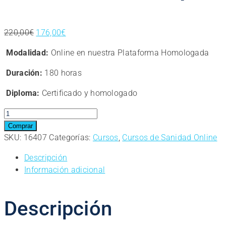
El
El
220,00
€
176,00
€
precio
precio
Modalidad:
Online en nuestra Plataforma Homologada
original
actual
era:
es:
Duración:
180 horas
220,00€.
176,00€.
Diploma:
Certificado y homologado
Curso
Online
Comprar
Superior
SKU:
16407
Categorías:
Cursos
,
Cursos de Sanidad Online
de
Descripción
Fitoterapia
Información adicional
cantidad
Descripción