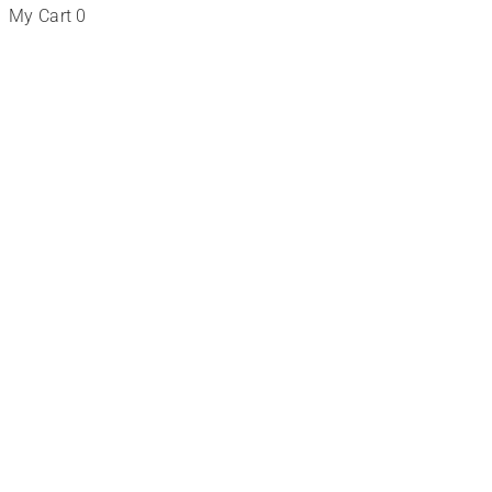
My Cart
0
Tienda