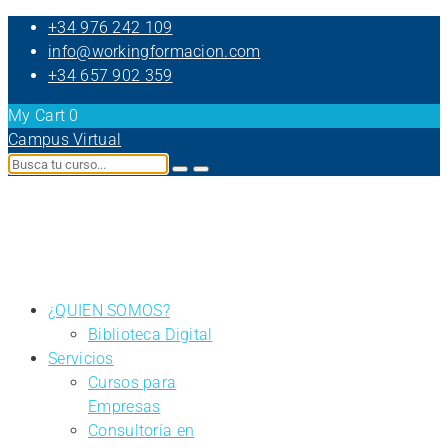
+34 976 242 109
info@workingformacion.com
+34 657 902 359
My Cart
0
Campus Virtual
¿QUIEN SOMOS?
Biblioteca Digital
Servicios
Cursos para
Empresas
Consultoría en