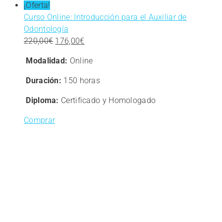
¡Oferta!
Curso Online: Introducción para el Auxiliar de
Odontología
El
El
220,00
€
176,00
€
precio
precio
Modalidad:
Online
original
actual
era:
es:
Duración:
150 horas
220,00€.
176,00€.
Diploma:
Certificado y Homologado
Comprar