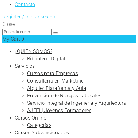
Contacto
Register
/
Iniciar sesión
Close
Search
for:
My Cart
0
¿QUIEN SOMOS?
Biblioteca Digital
Servicios
Cursos para Empresas
Consultoría en Marketing
Alquiler Plataforma y Aula
Prevención de Riesgos Laborales.
Servicio Integral de Ingeniería y Arquitectura
AJFEI | Jóvenes Formadores
Cursos Online
Categorías
Cursos Subvencionados