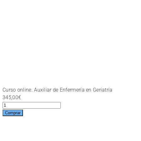
Curso online. Auxiliar de Enfermería en Geriatría
345,00
€
Curso
online.
Comprar
Auxiliar
de
Enfermería