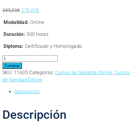
El
El
345,00
€
276,01
€
precio
precio
Modalidad:
Online
original
actual
era:
es:
Duración:
300 horas
345,00€.
276,01€.
Diploma:
Certificado y Homologado
Curso
online.
Comprar
Auxiliar
SKU:
11605
Categorías:
Cursos de Geriatría Online
,
Cursos
de
de Sanidad Online
Enfermería
Descripción
en
Geriatría
cantidad
Descripción