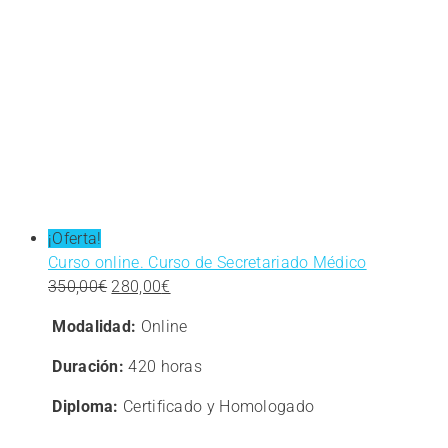
¡Oferta!
Curso online. Curso de Secretariado Médico
El
El
350,00
€
280,00
€
precio
precio
Modalidad:
Online
original
actual
era:
es:
Duración:
420 horas
350,00€.
280,00€.
Diploma:
Certificado y Homologado