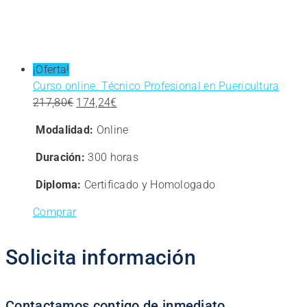
¡Oferta!
Curso online. Técnico Profesional en Puericultura
El
El
217,80
€
174,24
€
precio
precio
Modalidad:
Online
original
actual
era:
es:
Duración:
300 horas
217,80€.
174,24€.
Diploma:
Certificado y Homologado
Comprar
Solicita información
Contactamos contigo de inmediato.