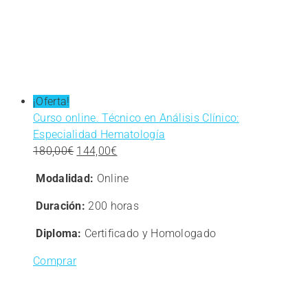
¡Oferta!
Curso online. Técnico en Análisis Clínico:
Especialidad Hematología
El
El
180,00
€
144,00
€
precio
precio
Modalidad:
Online
original
actual
era:
es:
Duración:
200 horas
180,00€.
144,00€.
Diploma:
Certificado y Homologado
Comprar