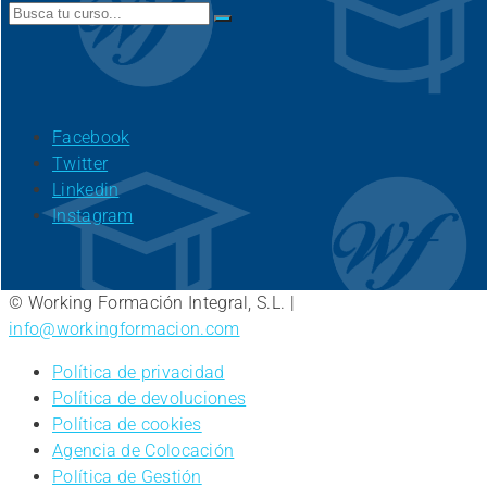
Search
for:
Facebook
Twitter
Linkedin
Instagram
© Working Formación Integral, S.L. |
info@workingformacion.com
Política de privacidad
Política de devoluciones
Política de cookies
Agencia de Colocación
Política de Gestión