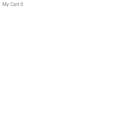
My Cart
0
Tienda