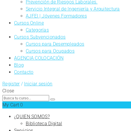
Prevención de Riesgos Laborales.
Servicio Integral de Ingeniería y Arquitectura
AJFEI | Jóvenes Formadores
Cursos Online
Categorías
Cursos Subvencionados
Cursos para Desempleados
Cursos para Ocupados
AGENCIA COLOCACIÓN
Blog
Contacto
Register
/
Iniciar sesión
Close
Search
for:
My Cart
0
¿QUIEN SOMOS?
Biblioteca Digital
Servicios