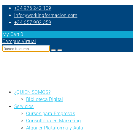
+34 976 242 109
info@workingformacion.com
+34 657 902 359
My Cart
0
Campus Virtual
¿QUIEN SOMOS?
Biblioteca Digital
Servicios
Cursos para Empresas
Consultoría en Marketing
Alquiler Plataforma y Aula