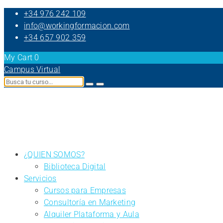
+34 976 242 109
info@workingformacion.com
+34 657 902 359
My Cart
0
Campus Virtual
¿QUIEN SOMOS?
Biblioteca Digital
Servicios
Cursos para Empresas
Consultoría en Marketing
Alquiler Plataforma y Aula