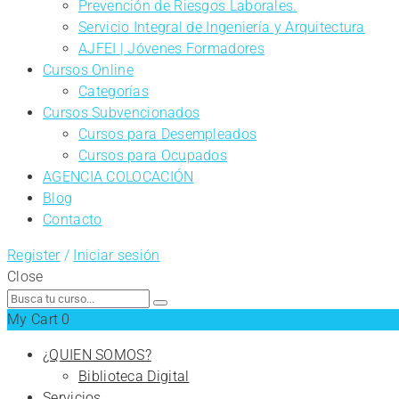
Prevención de Riesgos Laborales.
Servicio Integral de Ingeniería y Arquitectura
AJFEI | Jóvenes Formadores
Cursos Online
Categorías
Cursos Subvencionados
Cursos para Desempleados
Cursos para Ocupados
AGENCIA COLOCACIÓN
Blog
Contacto
Register
/
Iniciar sesión
Close
Search
for:
My Cart
0
¿QUIEN SOMOS?
Biblioteca Digital
Servicios