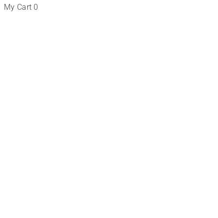
My Cart
0
Tienda