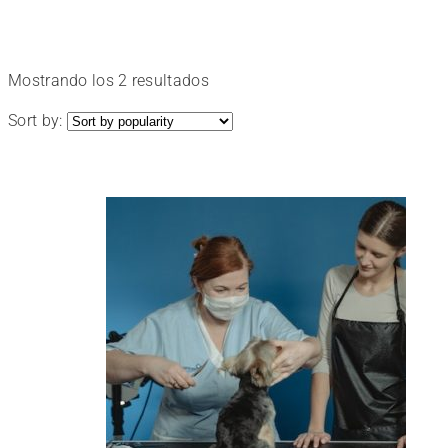
el
tuyo
Ordenado
Mostrando los 2 resultados
por
Sort by:
popularidad
y
disfruta
aprendiendo.