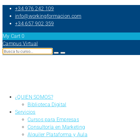
+34 976 242 109
info@workingformacion.com
+34 657 902 359
My Cart
0
Campus Virtual
¿QUIEN SOMOS?
Biblioteca Digital
Servicios
Cursos para Empresas
Consultoría en Marketing
Alquiler Plataforma y Aula