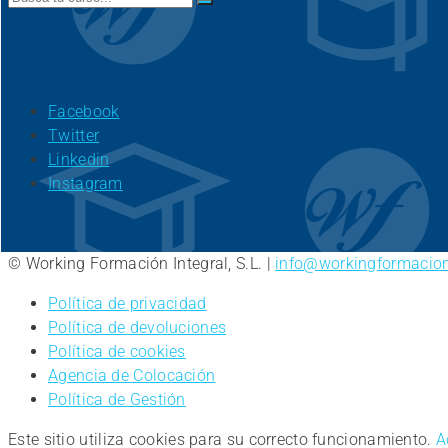
for:
Facebook
Twitter
Linkedin
Instagram
© Working Formación Integral, S.L. |
info@workingformacio
Política de privacidad
Política de devoluciones
Política de cookies
Agencia de Colocación
Política de Gestión
Este sitio utiliza cookies para su correcto funcionamiento.
A