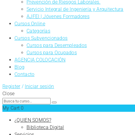
Prevención de Riesgos Laborales.
Servicio Integral de Ingeniería y Arquitectura
AJFEI | Jóvenes Formadores
Cursos Online
Categorías
Cursos Subvencionados
Cursos para Desempleados
Cursos para Ocupados
AGENCIA COLOCACIÓN
Blog
Contacto
Register
/
Iniciar sesión
Close
Search
for:
My Cart
0
¿QUIEN SOMOS?
Biblioteca Digital
Servicios