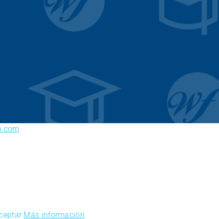
n.com
ceptar
Más información