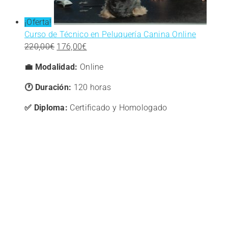
¡Oferta!
Curso de Técnico en Peluquería Canina Online
El
El
220,00
€
176,00
€
precio
precio
💼 Modalidad:
Online
original
actual
era:
es:
🕐 Duración:
120 horas
220,00€.
176,00€.
✅ Diploma:
Certificado y Homologado