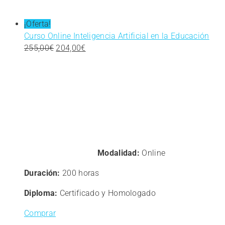
¡Oferta!
Curso Online Inteligencia Artificial en la Educación
El
El
255,00
€
204,00
€
precio
precio
original
actual
era:
es:
255,00€.
204,00€.
Modalidad:
Online
Duración:
200 horas
Diploma:
Certificado y Homologado
Comprar