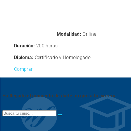
360,00€.
288,01€.
Modalidad:
Online
Duración:
200 horas
Diploma:
Certificado y Homologado
Comprar
Ha llegado el momento de darle un giro a tu carrera.
Search
for: