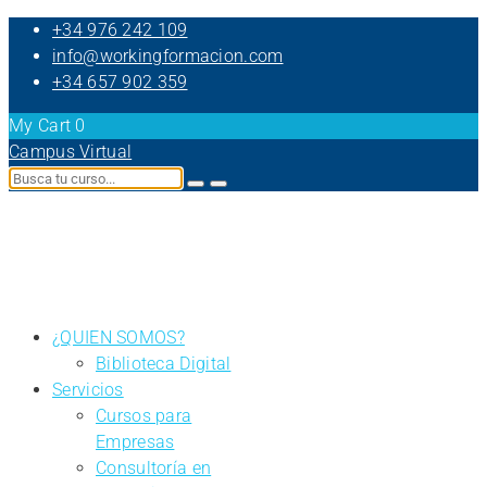
+34 976 242 109
info@workingformacion.com
+34 657 902 359
My Cart
0
Campus Virtual
¿QUIEN SOMOS?
Biblioteca Digital
Servicios
Cursos para
Empresas
Consultoría en