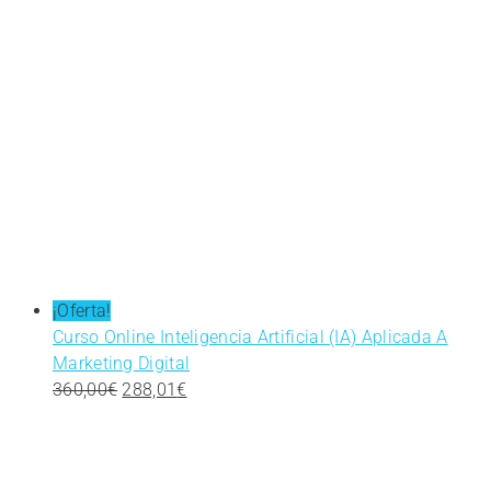
¡Oferta!
Curso Online Inteligencia Artificial (IA) Aplicada A
Marketing Digital
El
El
360,00
€
288,01
€
precio
precio
original
actual
era:
es: