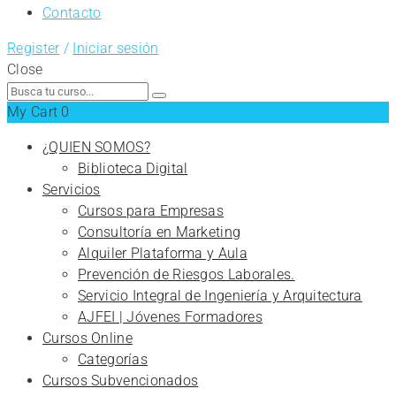
Contacto
Register
/
Iniciar sesión
Close
Search
for:
My Cart
0
¿QUIEN SOMOS?
Biblioteca Digital
Servicios
Cursos para Empresas
Consultoría en Marketing
Alquiler Plataforma y Aula
Prevención de Riesgos Laborales.
Servicio Integral de Ingeniería y Arquitectura
AJFEI | Jóvenes Formadores
Cursos Online
Categorías
Cursos Subvencionados