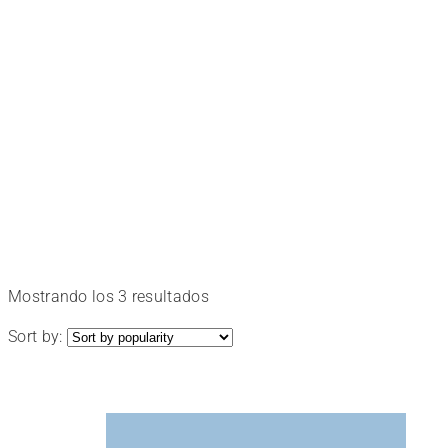
a
medida
Elige
el
tuyo
Ordenado
Mostrando los 3 resultados
por
Sort by:
popularidad
y
disfruta