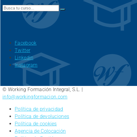
Search
for:
Facebook
Twitter
Linkedin
Instagram
© Working Formación Integral, S.L. |
info@workingformacion.com
Política de privacidad
Política de devoluciones
Política de cookies
Agencia de Colocación