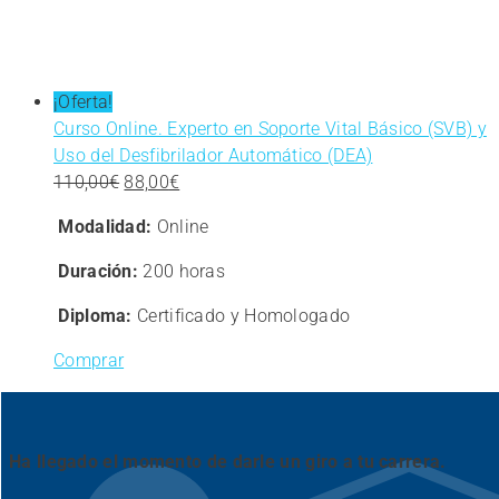
¡Oferta!
Curso Online. Experto en Soporte Vital Básico (SVB) y
Uso del Desfibrilador Automático (DEA)
El
El
110,00
€
88,00
€
precio
precio
Modalidad:
Online
original
actual
era:
es:
Duración:
200 horas
110,00€.
88,00€.
Diploma:
Certificado y Homologado
Comprar
Ha llegado el momento de darle un giro a tu carrera.