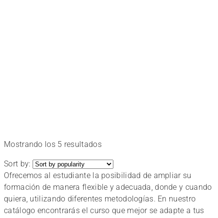
a
medida
Elige
el
tuyo
Ordenado
Mostrando los 5 resultados
por
Sort by:
popularidad
y
Ofrecemos al estudiante la posibilidad de ampliar su
formación de manera flexible y adecuada, donde y cuando
quiera, utilizando diferentes metodologías. En nuestro
disfruta
catálogo encontrarás el curso que mejor se adapte a tus