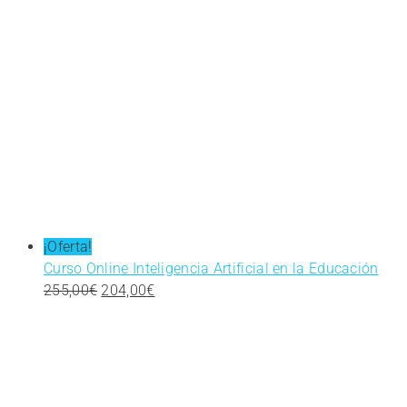
¡Oferta!
Curso Online Inteligencia Artificial en la Educación
El
El
255,00
€
204,00
€
precio
precio
original
actual
era:
es:
255,00€.
204,00€.