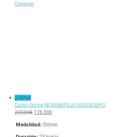
Comprar
¡Oferta!
Curso Online NOMINAPLUS ADGG050PO
El
El
220,00
€
176,00
€
precio
precio
Modalidad:
Online
original
actual
era:
es:
Duración:
25 horas