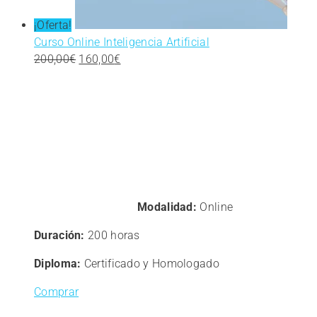
¡Oferta!
Curso Online Inteligencia Artificial
El
El
200,00
€
160,00
€
precio
precio
original
actual
era:
es:
200,00€.
160,00€.
Modalidad:
Online
Duración:
200 horas
Diploma:
Certificado y Homologado
Comprar