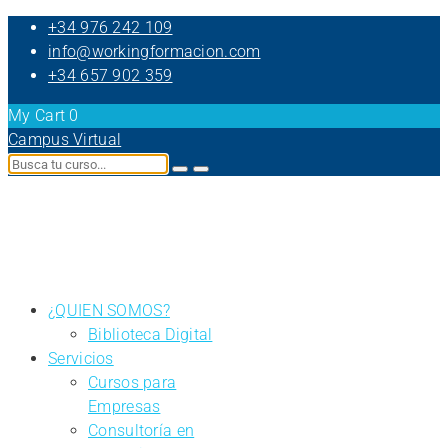
+34 976 242 109
info@workingformacion.com
+34 657 902 359
My Cart
0
Campus Virtual
¿QUIEN SOMOS?
Biblioteca Digital
Servicios
Cursos para
Empresas
Consultoría en