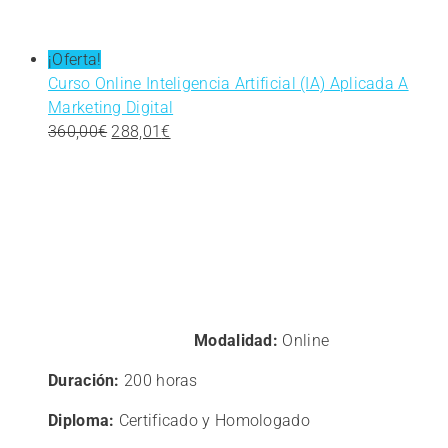
¡Oferta!
Curso Online Inteligencia Artificial (IA) Aplicada A
Marketing Digital
El
El
360,00
€
288,01
€
precio
precio
original
actual
era:
es:
360,00€.
288,01€.
Modalidad:
Online
Duración:
200 horas
Diploma:
Certificado y Homologado