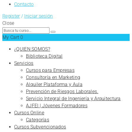
Contacto
Register
/
Iniciar sesión
Close
Search
for:
My Cart
0
¿QUIEN SOMOS?
Biblioteca Digital
Servicios
Cursos para Empresas
Consultoría en Marketing
Alquiler Plataforma y Aula
Prevención de Riesgos Laborales.
Servicio Integral de Ingeniería y Arquitectura
AJFEI | Jóvenes Formadores
Cursos Online
Categorías
Cursos Subvencionados