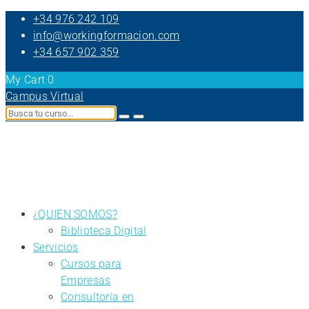
+34 976 242 109
info@workingformacion.com
+34 657 902 359
My Cart
0
Campus Virtual
¿QUIEN SOMOS?
Biblioteca Digital
Servicios
Cursos para
Empresas
Consultoría en