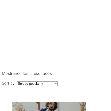
Cursos
a
medida
Elige
Ordenado
Mostrando los 5 resultados
el
por
Sort by:
popularidad
tuyo
y