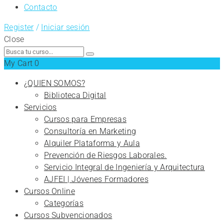
Contacto
Register
/
Iniciar sesión
Close
Search
for:
My Cart
0
¿QUIEN SOMOS?
Biblioteca Digital
Servicios
Cursos para Empresas
Consultoría en Marketing
Alquiler Plataforma y Aula
Prevención de Riesgos Laborales.
Servicio Integral de Ingeniería y Arquitectura
AJFEI | Jóvenes Formadores
Cursos Online
Categorías
Cursos Subvencionados