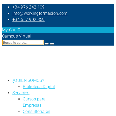
+34 976 242 109
info@workingformacion.com
+34 657 902 359
My Cart
0
Campus Virtual
¿QUIEN SOMOS?
Biblioteca Digital
Servicios
Cursos para
Empresas
Consultoría en