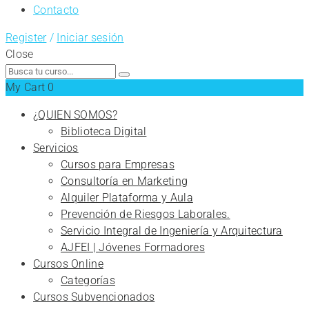
Contacto
Register
/
Iniciar sesión
Close
Search
for:
My Cart
0
¿QUIEN SOMOS?
Biblioteca Digital
Servicios
Cursos para Empresas
Consultoría en Marketing
Alquiler Plataforma y Aula
Prevención de Riesgos Laborales.
Servicio Integral de Ingeniería y Arquitectura
AJFEI | Jóvenes Formadores
Cursos Online
Categorías
Cursos Subvencionados