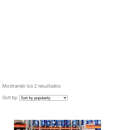
a
medida
Elige
el
tuyo
Ordenado
Mostrando los 2 resultados
por
Sort by:
popularidad
y
disfruta