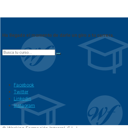
Ha llegado el momento de darle un giro a tu carrera.
Search
for:
Facebook
Twitter
Linkedin
Instagram