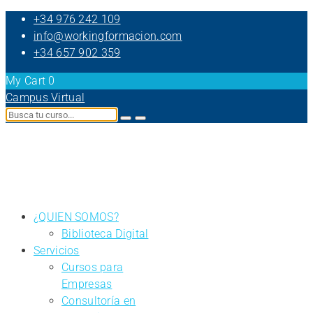
+34 976 242 109
info@workingformacion.com
+34 657 902 359
My Cart
0
Campus Virtual
¿QUIEN SOMOS?
Biblioteca Digital
Servicios
Cursos para
Empresas
Consultoría en