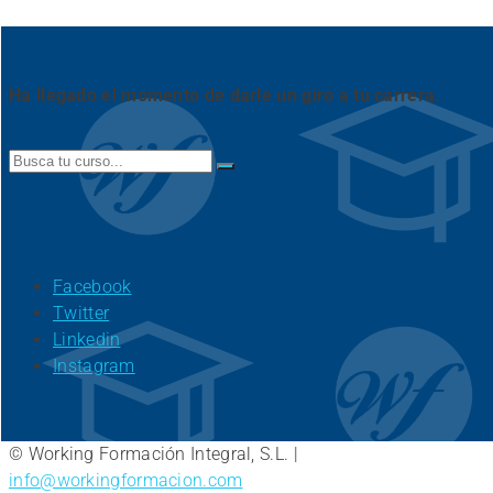
Ha llegado el momento de darle un giro a tu carrera.
Search
for:
Facebook
Twitter
Linkedin
Instagram
© Working Formación Integral, S.L. |
info@workingformacion.com