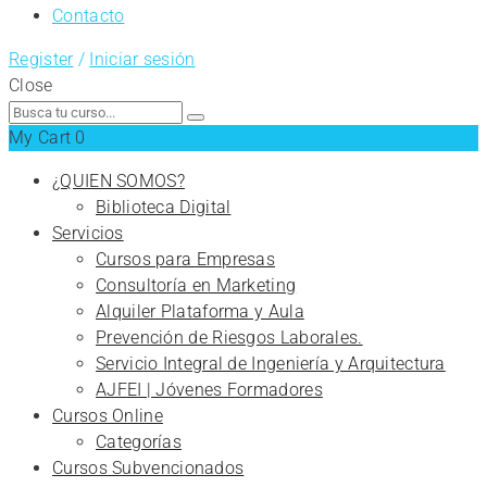
Contacto
Register
/
Iniciar sesión
Close
Search
for:
My Cart
0
¿QUIEN SOMOS?
Biblioteca Digital
Servicios
Cursos para Empresas
Consultoría en Marketing
Alquiler Plataforma y Aula
Prevención de Riesgos Laborales.
Servicio Integral de Ingeniería y Arquitectura
AJFEI | Jóvenes Formadores
Cursos Online
Categorías
Cursos Subvencionados